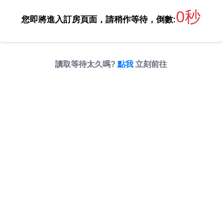
0秒
您即將進入訂房頁面，請稍作等待，倒數:
讀取等待太久嗎?
點我
立刻前往