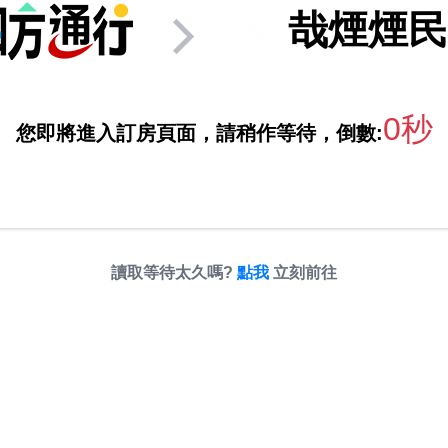
哉煙煙民
0秒
您即將進入訂房頁面，請稍作等待，倒數:
讀取等待太久嗎?
點我
立刻前往