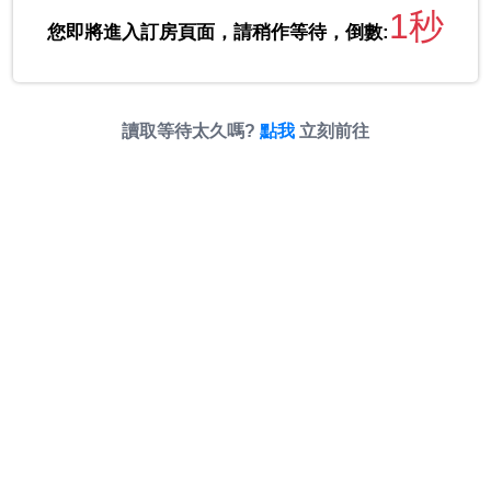
1秒
您即將進入訂房頁面，請稍作等待，倒數:
讀取等待太久嗎?
點我
立刻前往