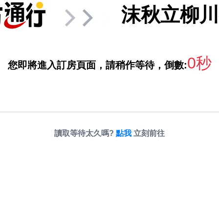
沫秋立柳川
0秒
您即將進入訂房頁面，請稍作等待，倒數:
讀取等待太久嗎?
點我
立刻前往