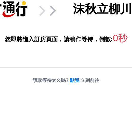
沫秋立柳川
0秒
您即將進入訂房頁面，請稍作等待，倒數:
讀取等待太久嗎?
點我
立刻前往