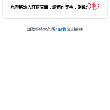
0秒
您即將進入訂房頁面，請稍作等待，倒數:
讀取等待太久嗎?
點我
立刻前往