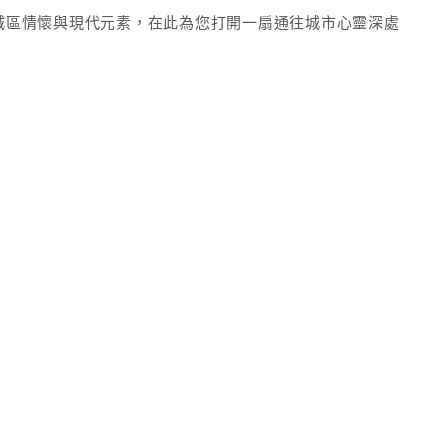
了舊城區情懷與現代元素，在此為您打開一扇通往城市心靈深處
靜謐街景，隱藏著各種在地小吃；台中火車站歷史建築的悠
全部展開
有深厚底蘊的街區，彷彿能夠聆聽到這片土地的脈動聲。
新的河風、悠靜的水岸步道，都是您放鬆心情的最佳去處。
晚，沿著水岸漫遊，欣賞夕陽下的河畔風景，享受寧靜優雅
適用
我們共同感受台中的美，細細品味在台中的愜意旅行。
店。