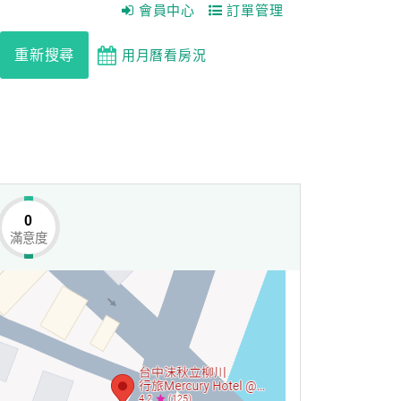
會員中心
訂單管理
重新搜尋
用月曆看房況
0
滿意度