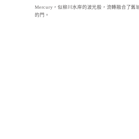
Mercury，似柳川水岸的波光般，流轉融合
的門。
這裡承載著台中舊城區的故事，第二市場周邊的
久印記，偶爾舊物市集的探索回憶，遊走在這擁
沫秋立柳川行旅，依傍在城市的綠肺—柳川，清
早晨，您可以在河邊散步，感受城市的晨光；傍
房間預定:｜
國旅卡訂房
的時光。
我們期待著在沫秋立柳川行旅迎接您的光臨，讓
建議您更改住宿日期，或選擇其它飯
房價已內含服務費及稅金