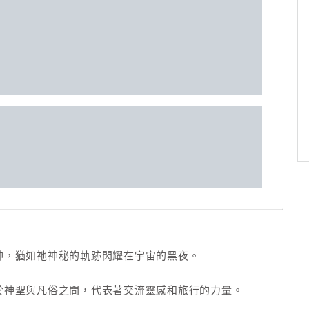
精神，猶如祂神秘的軌跡閃耀在宇宙的黑夜。
行走於神聖與凡俗之間，代表著交流靈感和旅行的力量。