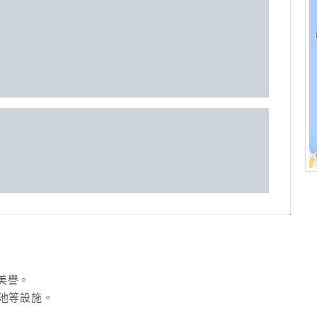
美譽。
池等設施。