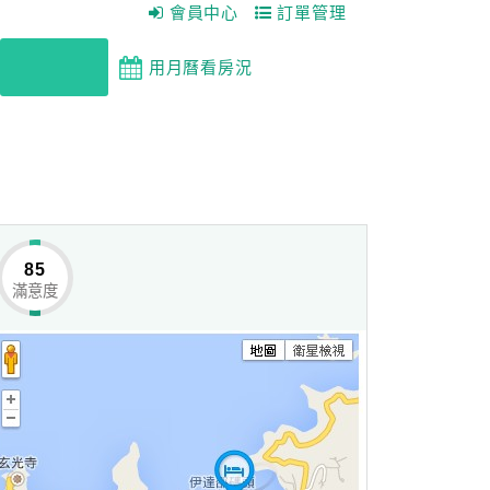
會員中心
訂單管理
重新搜尋
用月曆看房況
85
滿意度