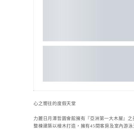
心之嚮往的度假天堂
力麗日月潭哲園會館擁有『亞洲第一大木屋』之
整棟建築以檜木打造，擁有45間客房及室內游泳