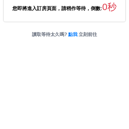
0秒
您即將進入訂房頁面，請稍作等待，倒數:
讀取等待太久嗎?
點我
立刻前往