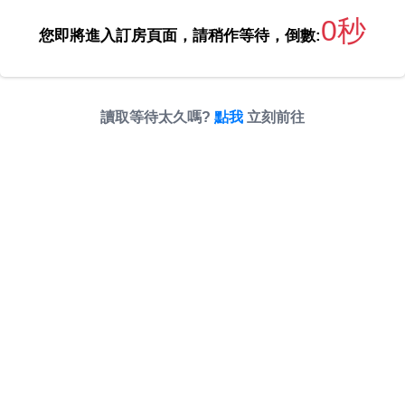
0秒
您即將進入訂房頁面，請稍作等待，倒數:
讀取等待太久嗎?
點我
立刻前往