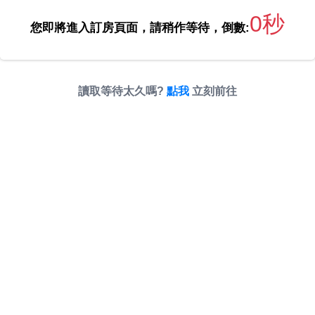
0秒
您即將進入訂房頁面，請稍作等待，倒數:
讀取等待太久嗎?
點我
立刻前往