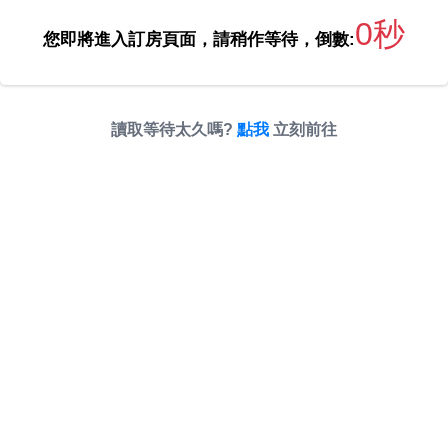
0秒
您即將進入訂房頁面，請稍作等待，倒數:
讀取等待太久嗎?
點我
立刻前往