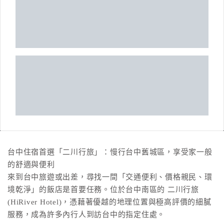
台中住宿首選「二川行旅」：慢行台中舊城區，享受家一般
的舒適與便利
來到台中旅遊或出差，尋找一間「交通便利、價格親民、環
境乾淨」的飯店是首要任務。位於台中南區的 二川行旅
(HiRiver Hotel)，憑藉著優越的地理位置與極高評價的細膩
服務，成為許多內行人到訪台中的指定住處。