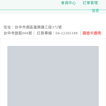
會員中心
訂單管理
變更
二川行旅
住址：台中市南區復興路三段372號
台中市旅館004號｜ 訂房專線：04-22265188 ｜
國旅卡適用