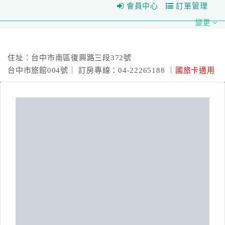
會員中心
訂單管理
變更
二川行旅
住址：台中市南區復興路三段372號
台中市旅館004號｜ 訂房專線：04-22265188 ｜
國旅卡適用