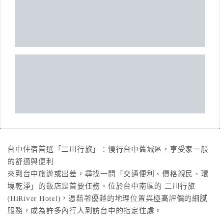
台中住宿首選「二川行旅」：慢行台中舊城區，享受家一般
的舒適與便利
來到台中旅遊或出差，尋找一間「交通便利、價格親民、環
境乾淨」的飯店是首要任務。位於台中南區的 二川行旅
(HiRiver Hotel)，憑藉著優越的地理位置與極高評價的細膩
服務，成為許多內行人到訪台中的指定住處。