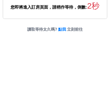
2秒
您即將進入訂房頁面，請稍作等待，倒數:
讀取等待太久嗎?
點我
立刻前往