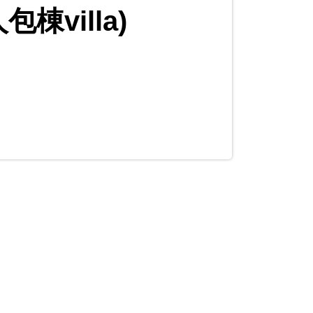
棟villa)