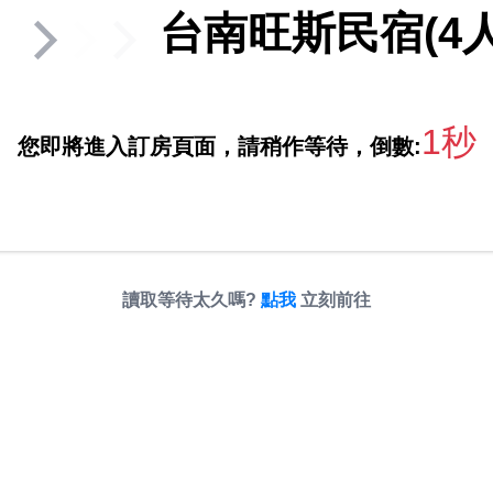
台南旺斯民宿(4人包
1秒
您即將進入訂房頁面，請稍作等待，倒數:
讀取等待太久嗎?
點我
立刻前往