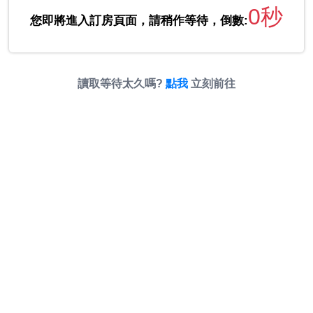
0秒
您即將進入訂房頁面，請稍作等待，倒數:
讀取等待太久嗎?
點我
立刻前往