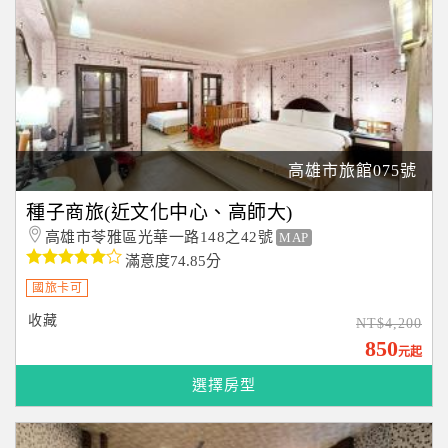
高雄市旅館075號
種子商旅(近文化中心、高師大)
高雄市苓雅區光華一路148之42號
MAP
滿意度74.85分
國旅卡可
收藏
NT$4,200
850
元起
選擇房型