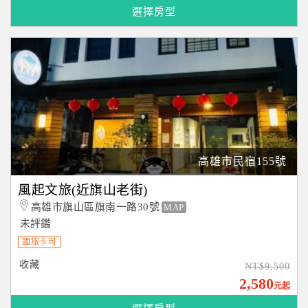
宮賞藝術大飯店(近捷運站)
種子商旅(近文化中心、高師大)
選擇房型
近美麗島站~一泊一食
近高師大~二人住宿不含早
$2580起
850元起
高雄市民宿155號
風起文旅(近旗山老街)
高雄市旗山區旗南一路30號
MAP
未評鑑
國旅卡可
收藏
NT$9,500
2,580
元起