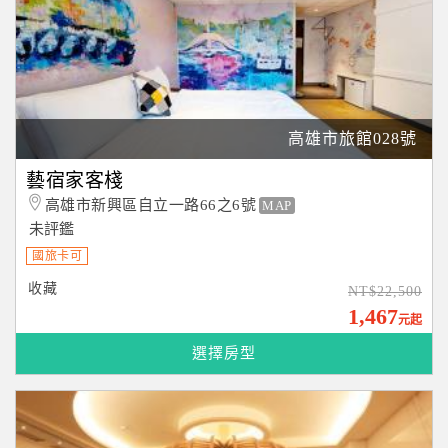
高雄市旅館028號
藝宿家客棧
高雄市新興區自立一路66之6號
MAP
未評鑑
國旅卡可
收藏
NT$22,500
1,467
元起
選擇房型