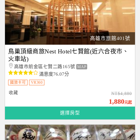
高雄市旅館401號
鳥巢頂級商旅Nest Hotel七賢館(近六合夜市、
火車站)
高雄市前金區七賢二路165號
MAP
滿意度76.07分
國旅卡可
VR360
收藏
NT$4,880
1,880
元起
選擇房型