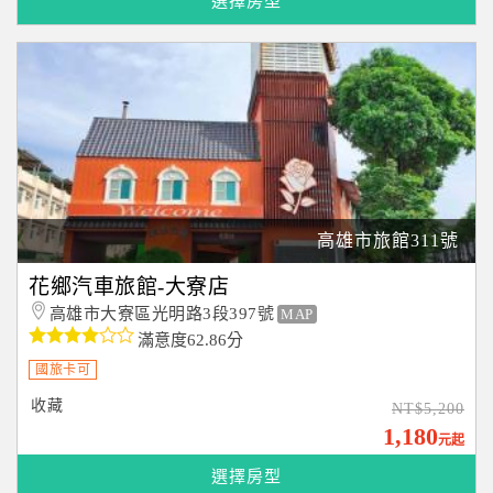
選擇房型
高雄市旅館311號
花鄉汽車旅館-大寮店
高雄市大寮區光明路3段397號
MAP
滿意度62.86分
國旅卡可
收藏
NT$5,200
1,180
元起
選擇房型