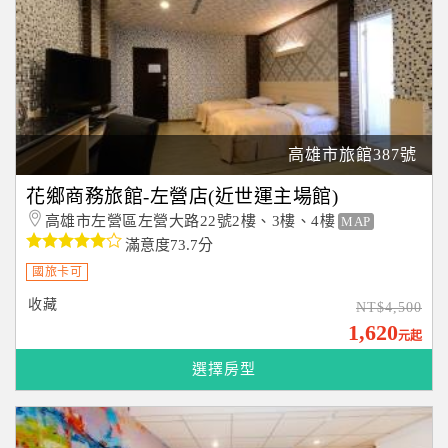
高雄市旅館387號
花鄉商務旅館-左營店(近世運主場館)
高雄市左營區左營大路22號2樓、3樓、4樓
MAP
滿意度73.7分
國旅卡可
收藏
NT$4,500
1,620
元起
選擇房型