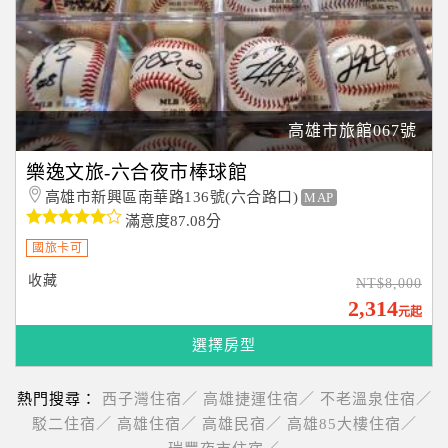
高雄市旅館067號
樂逸文旅-六合夜市棒球館
高雄市新興區南華路136號(六合路口)
MAP
滿意度87.08分
國旅卡可
收藏
NT$8,000
2,314
元起
選擇房型
熱門搜尋：
西子灣住宿／
高雄捷運住宿／
不老溫泉住宿／
駁二住宿／
高雄住宿／
高雄民宿／
高雄85大樓住宿／