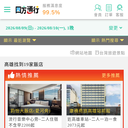
服務滿意度
99.5
%
會員
訂單
客服
2026/08/09(日) - 2026/08/10(一)
,
1晚
變更
顯示 最近瀏覽
顯示 熱門搜尋
網站地圖
台灣旅遊景點
高雄
找到19家飯店
熱情推薦
更多推薦
鈞怡大飯店(愛河旁)
康橋商旅高雄站前館
流行音樂中心旁~二人住宿
近高雄車站~二人一泊一食
不含早2200起
2073元起