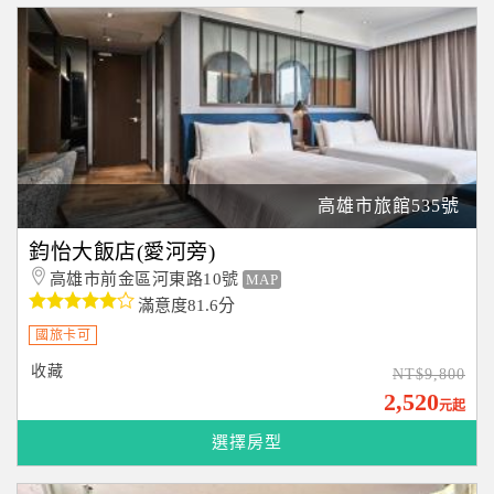
高雄市旅館535號
鈞怡大飯店(愛河旁)
高雄市前金區河東路10號
MAP
滿意度81.6分
國旅卡可
收藏
NT$9,800
2,520
元起
選擇房型