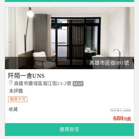
高雄市民宿091號
阡陌一舍UNS
高雄市鹽埕區堀江街23-2號
MAP
未評鑑
國旅卡可
收藏
NT$7,500
680
元起
選擇房型