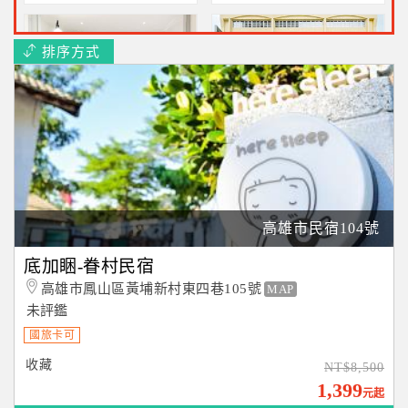
排序方式
阡陌一舍UNS
康橋商旅覺民館
住進駁二的最浪漫住宿二人
超優~2人住宿+豐盛早餐
2180元起
+晚點心2232元起
高雄市民宿104號
花鄉商務旅館-左營店(近世運主場館)
風起文旅(近旗山老街)
底加睏-眷村民宿
近左營高鐵~兩人一泊一食
近旗山老街~2人住宿不含早
高雄市鳳山區黃埔新村東四巷105號
MAP
$1439起
$2580起
未評鑑
國旅卡可
收藏
NT$8,500
1,399
元起