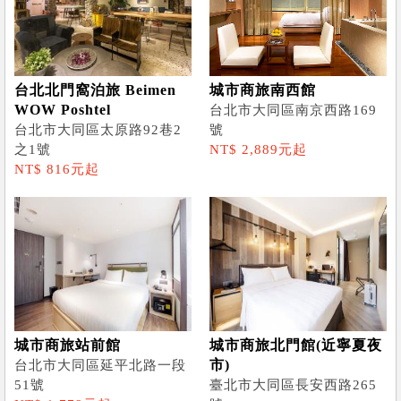
台北北門窩泊旅 Beimen
城市商旅南西館
WOW Poshtel
台北市大同區南京西路169
台北市大同區太原路92巷2
號
之1號
NT$ 2,889元起
NT$ 816元起
城市商旅站前館
城市商旅北門館(近寧夏夜
市)
台北市大同區延平北路一段
51號
臺北市大同區長安西路265