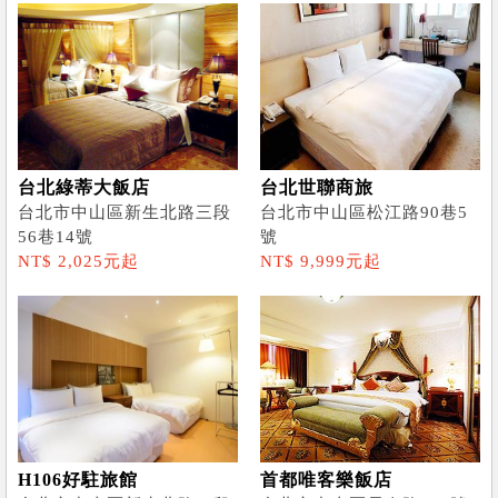
台北綠蒂大飯店
台北世聯商旅
台北市中山區新生北路三段
台北市中山區松江路90巷5
56巷14號
號
NT$ 2,025元起
NT$ 9,999元起
H106好駐旅館
首都唯客樂飯店