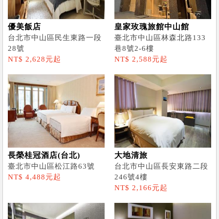
優美飯店
皇家玫瑰旅館中山館
台北市中山區民生東路一段
臺北市中山區林森北路133
28號
巷8號2-6樓
NT$ 2,628元起
NT$ 2,588元起
長榮桂冠酒店(台北)
大地清旅
臺北市中山區松江路63號
台北市中山區長安東路二段
NT$ 4,488元起
246號4樓
NT$ 2,166元起