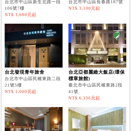
台北市中山區新生北路一段
台北市中山區長春路187號
106號7樓
NT$ 3,100元起
NT$ 1,680元起
台北發現青年旅舍
台北亞都麗緻大飯店(環保
標章旅館)
台北市中山區民權東路二段
21號5樓
臺北市中山區民權東路2段
NT$ 1,000元起
41號
NT$ 6,336元起