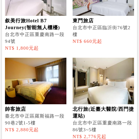
叙美行旅Hotel B7
東門旅店
Journey(智能無人櫃檯)
台北市中正區臨沂街76號2
台北市中正區重慶南路一段
樓
94號
NT$ 660元起
NT$ 1,800元起
帥客旅店
北行旅(近臺大醫院/西門捷
運站)
臺北市中正區羅斯福路一段
90巷2號1-5樓
台北市中正區重慶南路一段
NT$ 2,880元起
86號3~5樓
NT$ 2,776元起