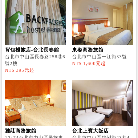
背包棧旅店-台北長春館
東姿商務旅館
台北市中山區長春路258巷6
台北市中山區一江街33號
號2樓
NT$ 1,600元起
NT$ 395元起
雅莊商務旅館
台北上賓大飯店
10474台北市中山區民族東
台北市中山區錦州街23巷4