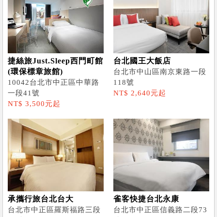
捷絲旅Just.Sleep西門町館
台北國王大飯店
(環保標章旅館)
台北市中山區南京東路一段
10042台北市中正區中華路
118號
一段41號
NT$ 2,640元起
NT$ 3,500元起
承攜行旅台北台大
雀客快捷台北永康
台北市中正區羅斯福路三段
台北市中正區信義路二段73