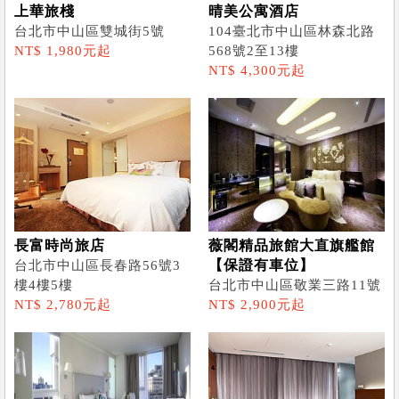
上華旅棧
晴美公寓酒店
台北市中山區雙城街5號
104臺北市中山區林森北路
NT$ 1,980元起
568號2至13樓
NT$ 4,300元起
長富時尚旅店
薇閣精品旅館大直旗艦館
【保證有車位】
台北市中山區長春路56號3
樓4樓5樓
台北市中山區敬業三路11號
NT$ 2,780元起
NT$ 2,900元起