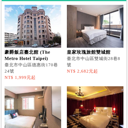
豪爵飯店臺北館 (The
皇家玫瑰旅館雙城館
Metro Hotel Taipei)
臺北市中山區雙城街28巷8
臺北市中山區德惠街170巷
號
24號
NT$ 2,682元起
NT$ 1,999元起