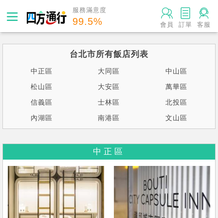
服務滿意度
99.5
%
會員
訂單
客服
台北市所有飯店列表
中正區
大同區
中山區
松山區
大安區
萬華區
信義區
士林區
北投區
內湖區
南港區
文山區
中正區