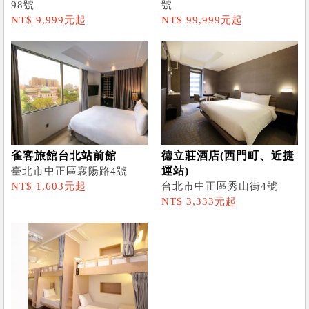
98號
號
NT$ 9,999元起
NT$ 99,999元起
雀客旅館台北站前館
德立莊酒店(西門町、近捷
運站)
臺北市中正區襄陽路4號
NT$ 1,603元起
台北市中正區秀山街4號
NT$ 3,333元起