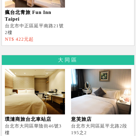
瘋台北青旅 Fun Inn
Taipei
台北市中正區延平南路21號
2樓
NT$ 422元起
大同區
璞漣商旅台北車站店
意芙旅店
台北市大同區華陰街46號3
台北市大同區延平北路2段
樓
195之2