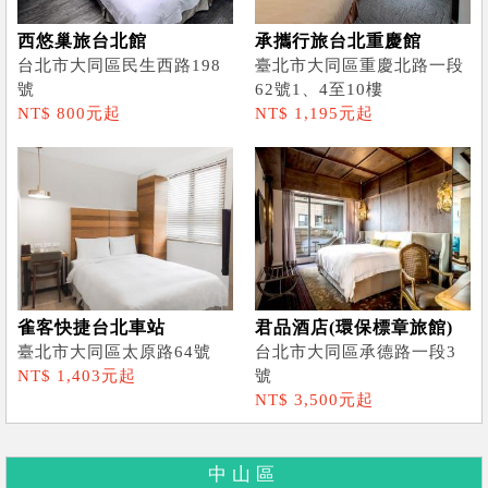
西悠巢旅台北館
承攜行旅台北重慶館
台北市大同區民生西路198
臺北市大同區重慶北路一段
號
62號1、4至10樓
NT$ 800元起
NT$ 1,195元起
雀客快捷台北車站
君品酒店(環保標章旅館)
臺北市大同區太原路64號
台北市大同區承德路一段3
NT$ 1,403元起
號
NT$ 3,500元起
中山區