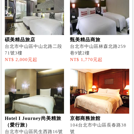
碩美精品旅店
甄美精品商旅
台北市中山區中山北路二段
台北市中山區林森北路259
71號3樓
巷9號2樓
NT$ 2,000元起
NT$ 1,770元起
Hotel I Journey尚美精旅
京都商務旅館
（愛行旅）
104台北市中山區長春路38
台北市中山區民生西路16號
號