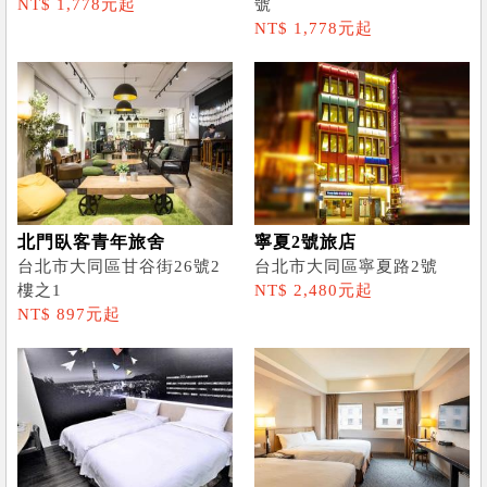
NT$ 1,778元起
號
NT$ 1,778元起
北門臥客青年旅舍
寧夏2號旅店
台北市大同區甘谷街26號2
台北市大同區寧夏路2號
樓之1
NT$ 2,480元起
NT$ 897元起