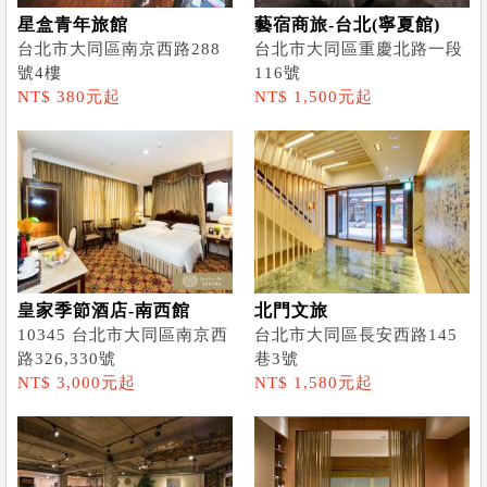
星盒青年旅館
藝宿商旅-台北(寧夏館)
台北市大同區南京西路288
台北市大同區重慶北路一段
號4樓
116號
NT$ 380元起
NT$ 1,500元起
皇家季節酒店-南西館
北門文旅
10345 台北市大同區南京西
台北市大同區長安西路145
路326,330號
巷3號
NT$ 3,000元起
NT$ 1,580元起