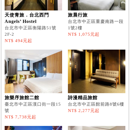
天使青旅．台北西門
旅晨行旅
Angels’ Hostel
台北市中正區重慶南路一段
台北市中正區衡陽路51號
1號2樓
2F-2
NT$ 1,075元起
NT$ 494元起
旅樂序旅館二館
詩漫精品旅館
臺北市中正區漢口街一段15
台北市中正區館前路8號6樓
號
NT$ 2,277元起
NT$ 7,738元起