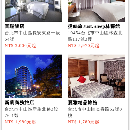
喜瑞飯店
捷絲旅Just.Sleep林森館
台北市中山區長安東路一段
10454台北市中山區林森北
64號
路117號3樓
NT$ 3,000元起
NT$ 2,970元起
新凱商務旅店
麗雅精品旅館
台北市中山區新生北路3段
台北市中山區長春路62號8
76-1號
樓
NT$ 1,980元起
NT$ 1,780元起