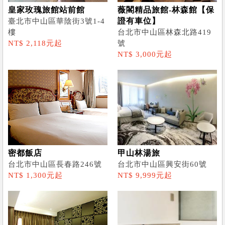
皇家玫瑰旅館站前館
薇閣精品旅館-林森館【保
證有車位】
臺北市中山區華陰街3號1-4
樓
台北市中山區林森北路419
NT$ 2,118元起
號
NT$ 3,000元起
密都飯店
甲山林湯旅
台北市中山區長春路246號
台北市中山區興安街60號
NT$ 1,300元起
NT$ 9,999元起