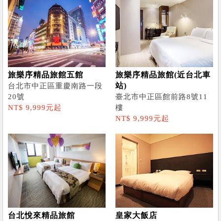
旅樂序精品旅館五館
旅樂序精品旅館(近台北車
站)
台北市中正區重慶南路一段
20號
臺北市中正區館前路8號11
NT$ 9,999元起
樓
NT$ 9,999元起
台北悅來精品旅館
皇家大飯店