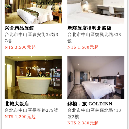
采舍精品旅館
新驛旅店復興北路店
台北市中山區農安街34號3-
台北市中山區復興北路338
7樓
號
NT$ 3,500元起
NT$ 1,600元起
北城大飯店
錦棧．旅 GOLDINN
台北市中山區長春路279號
台北市中山區林森北路413
NT$ 1,200元起
號2樓
NT$ 2,380元起