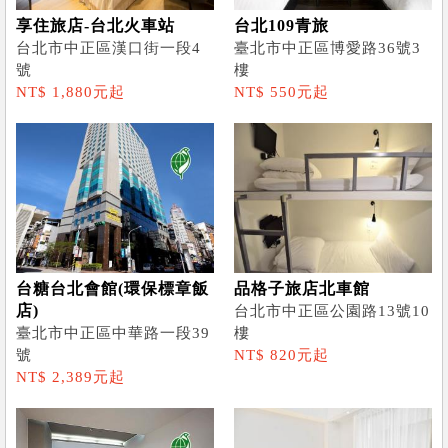
享住旅店-台北火車站
台北109青旅
台北市中正區漢口街一段4
臺北市中正區博愛路36號3
號
樓
NT$ 1,880元起
NT$ 550元起
台糖台北會館(環保標章飯
品格子旅店北車館
店)
台北市中正區公園路13號10
臺北市中正區中華路一段39
樓
號
NT$ 820元起
NT$ 2,389元起