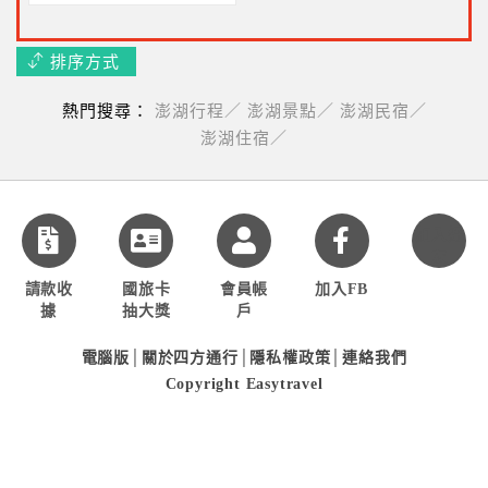
排序方式
熱門搜尋：
澎湖行程／
澎湖景點／
澎湖民宿／
澎湖住宿／
加入好
友
請款收
國旅卡
會員帳
加入FB
據
抽大獎
戶
電腦版
│
關於四方通行
│
隱私權政策
│
連絡我們
Copyright Easytravel