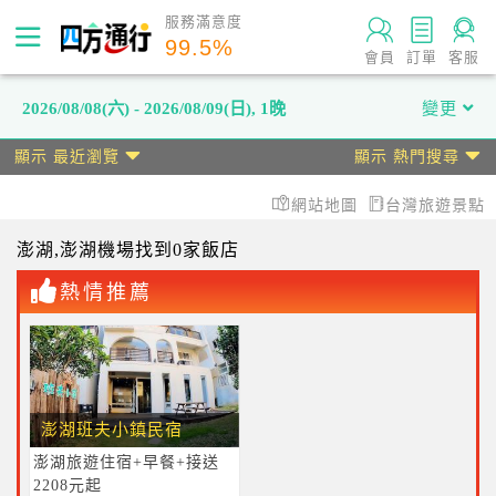
服務滿意度
99.5
%
會員
訂單
客服
2026/08/08(六) - 2026/08/09(日)
,
1晚
變更
顯示 最近瀏覽
顯示 熱門搜尋
網站地圖
台灣旅遊景點
澎湖
,澎湖機場
找到0家飯店
熱情推薦
澎湖班夫小鎮民宿
澎湖旅遊住宿+早餐+接送
2208元起