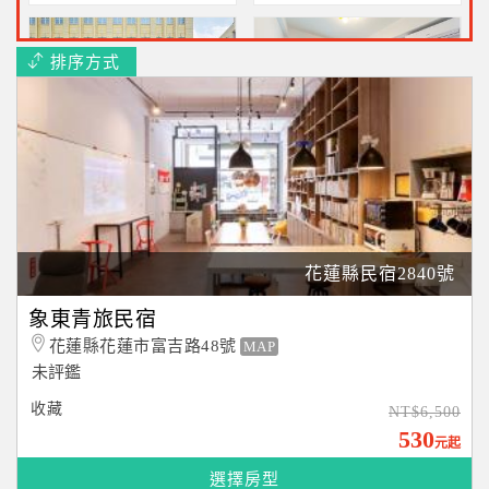
排序方式
康橋商旅花蓮站前館
今古安民宿
在飯店就可以享有在地宵夜
近東大門夜市~民宿直接訂
小吃$3159起
$1500起
花蓮縣民宿2840號
松之風精品旅店
象東青旅民宿
象東青旅民宿
房內就有大大湯池~一泊一
4人好友家庭房2450元起
花蓮縣花蓮市富吉路48號
MAP
食2000元起
未評鑑
收藏
NT$6,500
530
元起
選擇房型