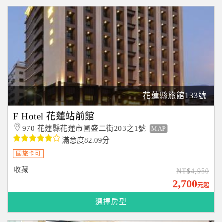
花蓮縣旅館133號
F Hotel 花蓮站前館
970 花蓮縣花蓮市國盛二街203之1號
MAP
滿意度82.09分
國旅卡可
收藏
NT$4,950
2,700
元起
選擇房型