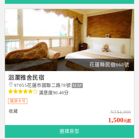
花蓮縣民宿668號
洄瀾雅舍民宿
97055花蓮市國聯二路78號
MAP
滿意度90.48分
國旅卡可
收藏
NT$4,000
1,500
元起
選擇房型