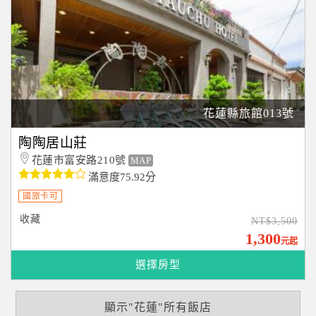
花蓮縣旅館013號
陶陶居山莊
花蓮市富安路210號
MAP
滿意度75.92分
國旅卡可
收藏
NT$3,500
1,300
元起
選擇房型
顯示"花蓮"所有飯店