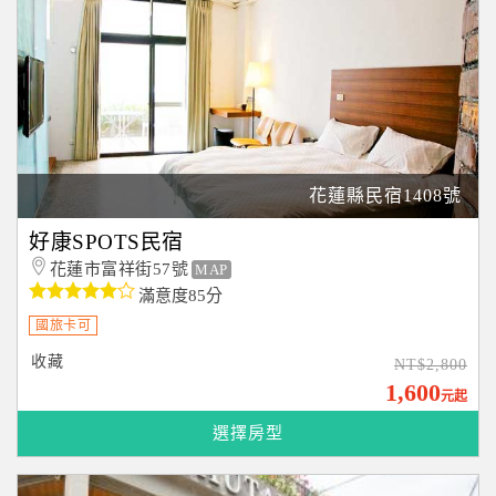
花蓮縣民宿1408號
好康SPOTS民宿
花蓮市富祥街57號
MAP
滿意度85分
國旅卡可
收藏
NT$2,800
1,600
元起
選擇房型