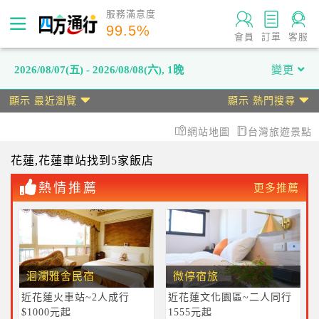
服務滿意度
99.5
%
會員
訂單
客服
2026/08/07(五) - 2026/08/08(六)
,
1晚
變更
顯示 最近瀏覽
顯示 熱門搜尋
網站地圖
台灣旅遊景點
花蓮
,花蓮車站
找到5家飯店
熱情推薦
更多推薦
洄瀾雅舍民宿
微停宿旅
近花蓮火車站~2人成行
近花蓮文化園區~二人同行
$1000元起
1555元起