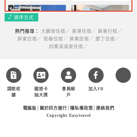
排序方式
熱門搜尋：
大鵬灣住宿／
東港住宿／
屏東行程／
風海山會館
墾丁上好旅店
屏東住宿／
恆春住宿／
屏東民宿／
墾丁住宿／
慢遊恆春小鎮~二人住宿
就在墾丁大街上~二人住宿
四重溪溫泉住宿／
2050元起
2000元起
加入好
友
請款收
國旅卡
會員帳
加入FB
據
抽大獎
戶
電腦版
│
關於四方通行
│
隱私權政策
│
連絡我們
Copyright Easytravel