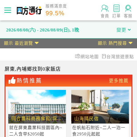
服務滿意度
99.5
%
會員
訂單
客服
2026/08/08(六) - 2026/08/09(日)
,
1晚
變更
顯示 最近瀏覽
顯示 熱門搜尋
網站地圖
台灣旅遊景點
屏東
,內埔鄉
找到0家飯店
熱情推薦
更多推薦
同合農科商務會館(保證有車位)
山海晴民宿
就在屏東農業科技園區內~
在帆船石附近~二人一泊一
二人含早$2050起
食2950元起起