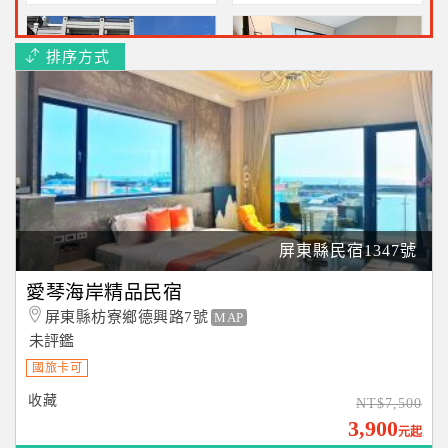
排序方式
風海山會館
墾丁上好旅店
慢遊恆春小鎮~二人住宿
就在墾丁大街上~二人住宿
2050元起
2000元起
屏東縣民宿1347號
愛琴海岸精品民宿
屏東縣枋寮鄉德興路7號
MAP
未評鑑
國旅卡可
收藏
NT$7,500
3,900
元起