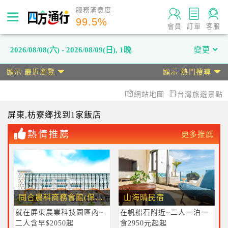
服務滿意度
99.5
%
會員
訂單
客服
2026/08/08(六) - 2026/08/09(日)
,
1晚
變更
顯示 最近瀏覽
顯示 熱門搜尋
網站地圖
台灣旅遊景點
屏東
,枋寮鄉
找到1家飯店
熱情推薦
更多推薦
同合農科商務會館(保證有車位)
山海晴民宿
就在屏東農業科技園區內~
在帆船石附近~二人一泊一
二人含早$2050起
食2950元起起