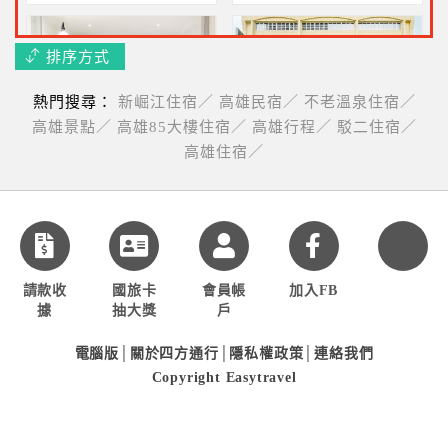
排序方式
熱門搜尋：
新崛江住宿／
高雄民宿／
不老溫泉住宿／
阡陌一舍UNS
康橋商旅覺民館
高雄景點／
高雄85大樓住宿／
高雄行程／
駁二住宿／
住進駁二的最浪漫住宿二人
超優~2人住宿+豐盛早餐
高雄住宿／
2180元起
+晚點心2232元起
加入好
友
花鄉商務旅館-左營店(近世運主場館)
風起文旅(近旗山老街)
請款收
國旅卡
會員帳
加入FB
近左營高鐵~兩人一泊一食
近旗山老街~2人住宿不含早
據
抽大獎
戶
$1439起
$2580起
電腦版
│
關於四方通行
│
隱私權政策
│
連絡我們
Copyright Easytravel