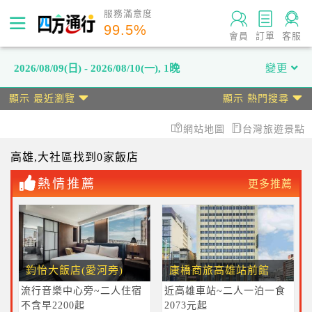
服務滿意度
99.5
%
會員
訂單
客服
2026/08/09(日) - 2026/08/10(一)
,
1晚
變更
顯示 最近瀏覽
顯示 熱門搜尋
網站地圖
台灣旅遊景點
高雄
,大社區
找到0家飯店
熱情推薦
更多推薦
鈞怡大飯店(愛河旁)
康橋商旅高雄站前館
流行音樂中心旁~二人住宿
近高雄車站~二人一泊一食
不含早2200起
2073元起