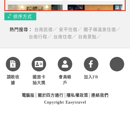
排序方式
熱門搜尋：
台南民宿／
安平住宿／
關子嶺溫泉住宿／
漫旅今回
台南南兜漫旅(國華友愛新商圈)
台南行程／
台南住宿／
台南景點／
步行就可以到赤崁樓~不含
近國華街~二人一泊一食
早餐2200元起
3500元起
加入好
友
請款收
國旅卡
會員帳
加入FB
古根嚼旅
據
抽大獎
戶
專屬管家~二人不含早住宿
電腦版
│
關於四方通行
│
隱私權政策
│
連絡我們
$2040起
Copyright Easytravel