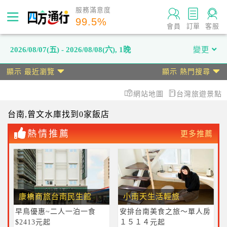
服務滿意度
99.5
%
會員
訂單
客服
2026/08/07(五) - 2026/08/08(六)
,
1晚
變更
顯示 最近瀏覽
顯示 熱門搜尋
網站地圖
台灣旅遊景點
台南
,曾文水庫
找到0家飯店
熱情推薦
更多推薦
康橋商旅台南民生館
小南天生活輕旅
早鳥優惠~二人一泊一食
安排台南美食之旅～單人房
$2413元起
１５１４元起