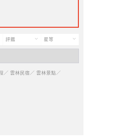
評鑑
星等
程／
雲林民宿／
雲林景點／