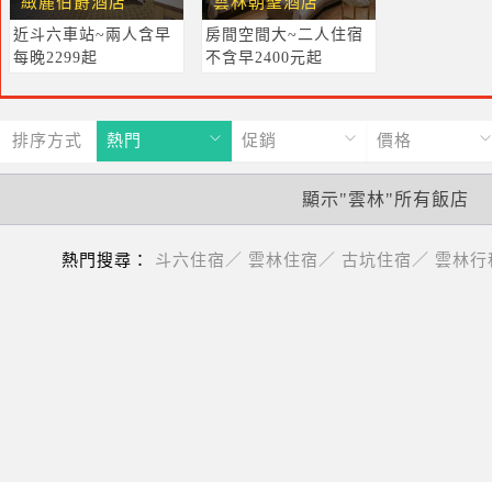
緻麗伯爵酒店
雲林朝聖酒店
近斗六車站~兩人含早
房間空間大~二人住宿
每晚2299起
不含早2400元起
排序方式
熱門
促銷
價格
顯示"雲林"所有飯店
熱門搜尋：
斗六住宿／
雲林住宿／
古坑住宿／
雲林行