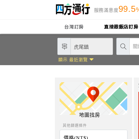
99.5
服務滿意度
台灣訂房
直接跟飯店訂房
顯示 最近瀏覽
地圖找房
其他篩選條件
價格(NT$)