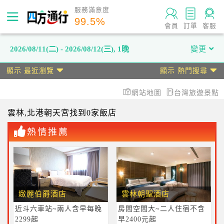
服務滿意度
99.5
%
會員
訂單
客服
2026/08/11(二) - 2026/08/12(三)
,
1晚
變更
顯示 最近瀏覽
顯示 熱門搜尋
網站地圖
台灣旅遊景點
雲林
,北港朝天宮
找到0家飯店
熱情推薦
緻麗伯爵酒店
雲林朝聖酒店
近斗六車站~兩人含早每晚
房間空間大~二人住宿不含
2299起
早2400元起