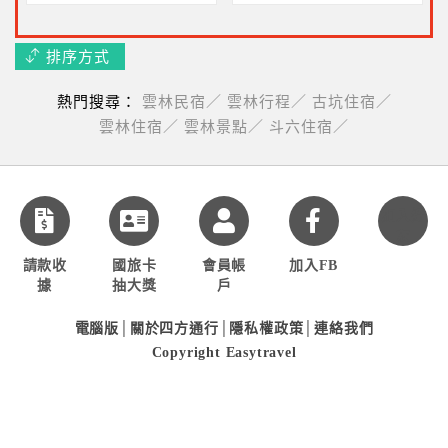
排序方式
熱門搜尋：
雲林民宿／
雲林行程／
古坑住宿／
雲林住宿／
雲林景點／
斗六住宿／
加入好
友
請款收
國旅卡
會員帳
加入FB
據
抽大獎
戶
電腦版
│
關於四方通行
│
隱私權政策
│
連絡我們
Copyright Easytravel