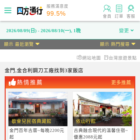
服務滿意度
99.5
%
會員
訂單
客服
2026/08/09(日) - 2026/08/10(一)
,
1晚
變更
顯示 最近瀏覽
顯示 熱門搜尋
網站地圖
台灣旅遊景點
金門
,金合利鋼刀工廠
找到3家飯店
熱情推薦
更多推薦
歇會兒民宿典藏館
依山行館
金門百年古厝~每晚2200元
古典融合現代的溫馨住宿~
起
優惠2088元起