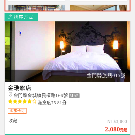
排序方式
鳥藝古厝民宿(寵物友善)
金門IN99精品旅館
金門美食之旅~二人住宿
近金門機場10分鐘~2人住宿
1800元起
2183元起!
金門縣旅館015號
Solis Hotel金金禮寓
金瑞旅店
古色古香金門之旅~二人成
金門縣金城鎮民權路166號
MAP
行2880元
滿意度75.81分
國旅卡可
收藏
NT$3,000
2,080
元起