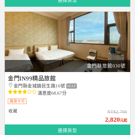
選擇房型
金門縣旅館030號
金門IN99精品旅館
金門縣金城鎮民生路16號
MAP
滿意度68.67分
國旅卡可
收藏
NT$2,700
2,820
元起
選擇房型