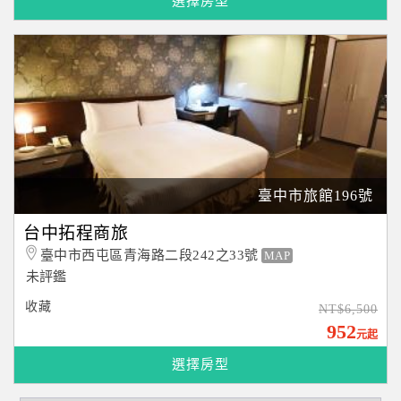
選擇房型
臺中市旅館196號
台中拓程商旅
臺中市西屯區青海路二段242之33號
MAP
未評鑑
收藏
NT$6,500
952
元起
選擇房型