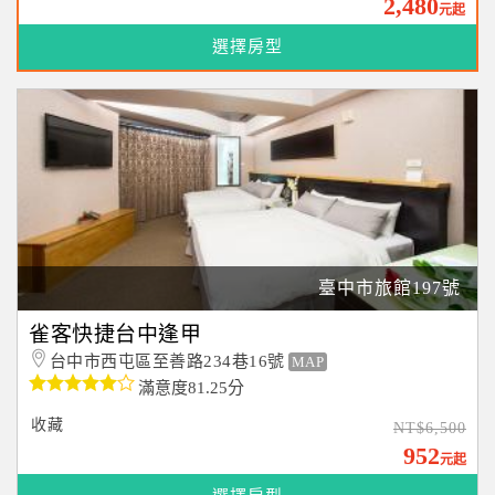
2,480
元起
選擇房型
臺中市旅館197號
雀客快捷台中逢甲
台中市西屯區至善路234巷16號
MAP
滿意度81.25分
收藏
NT$6,500
952
元起