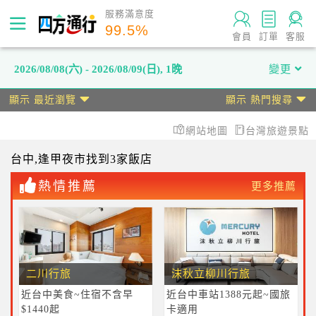
服務滿意度
99.5
%
會員
訂單
客服
2026/08/08(六) - 2026/08/09(日)
,
1晚
變更
顯示 最近瀏覽
顯示 熱門搜尋
網站地圖
台灣旅遊景點
台中
,逢甲夜市
找到3家飯店
熱情推薦
更多推薦
二川行旅
沫秋立柳川行旅
近台中美食~住宿不含早
近台中車站1388元起~國旅
$1440起
卡適用