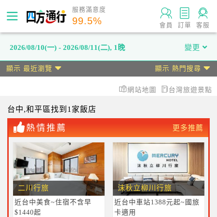
服務滿意度
99.5
%
會員
訂單
客服
2026/08/10(一) - 2026/08/11(二)
,
1晚
變更
顯示 最近瀏覽
顯示 熱門搜尋
網站地圖
台灣旅遊景點
台中
,和平區
找到1家飯店
熱情推薦
更多推薦
二川行旅
沫秋立柳川行旅
近台中美食~住宿不含早
近台中車站1388元起~國旅
$1440起
卡適用