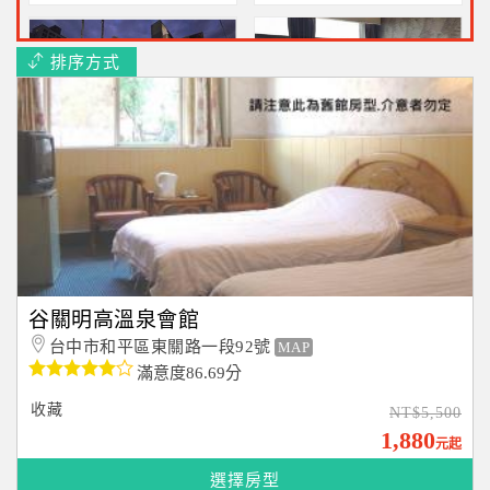
排序方式
優勝美地汽車旅館中華會館
台中拓程商旅
超巨型按摩浴缸$1780起
不含早最優惠1052元起
谷關明高溫泉會館
台中市和平區東關路一段92號
MAP
滿意度86.69分
收藏
NT$5,500
1,880
元起
選擇房型