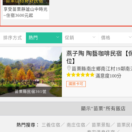
苗栗山行寄野民宿
享受苗栗靜謐山中時光
~住宿3600元起
排序方式
熱門
促銷
價格
燕子陶 陶藝咖啡民宿【
位】
苗栗縣南庄鄉南江村19鄰南江
滿意度100分
國旅卡可
苗栗縣民宿361號
顯示"苗栗"所有飯店
熱門搜尋：
三義住宿／
南庄住宿／
苗栗景點／
苗栗民