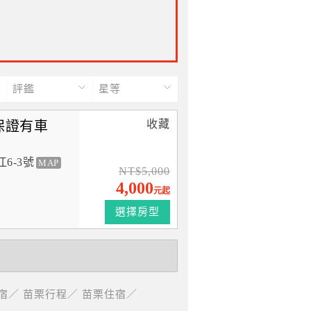
評鑑
星等
收藏
保證有車
6-3號
MAP
NT$5,000
4,000
元起
選擇房型
宿／
苗栗行程／
苗栗住宿／