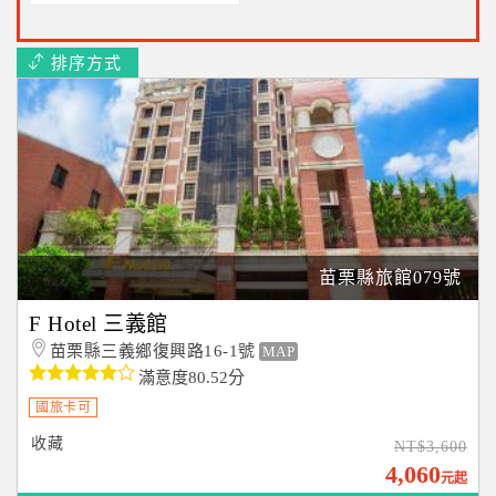
排序方式
苗栗縣旅館079號
F Hotel 三義館
苗栗縣三義鄉復興路16-1號
MAP
滿意度80.52分
國旅卡可
收藏
NT$3,600
4,060
元起