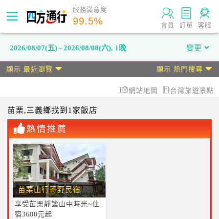
服務滿意度
99.5
%
會員
訂單
客服
2026/08/07(五) - 2026/08/08(六)
,
1晚
變更
顯示 最近瀏覽
顯示 熱門搜尋
網站地圖
台灣旅遊景點
苗栗
,三義鄉
找到1家飯店
熱情推薦
苗栗山行寄野民宿
享受苗栗靜謐山中時光~住
宿3600元起