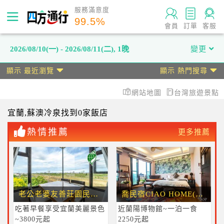
服務滿意度
99.5
%
會員
訂單
客服
2026/08/10(一) - 2026/08/11(二)
,
1晚
變更
顯示 最近瀏覽
顯示 熱門搜尋
網站地圖
台灣旅遊景點
宜蘭
,蘇澳冷泉
找到0家飯店
熱情推薦
更多推薦
老公老婆友善莊園民宿【環保標章】
喬民宿CIAO HOME(近蘭陽博物館)
吃著早餐享受宜蘭美麗景色
近蘭陽博物館~一泊一食
~3800元起
2250元起