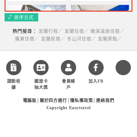
排序方式
熱門搜尋：
宜蘭行程／
宜蘭住宿／
礁溪溫泉住宿／
宇宇民宿
蜻蜓雅茿庭園民宿
羅東住宿／
宜蘭民宿／
冬山河住宿／
宜蘭景點／
住在稻田中~2人1490元起
獨棟民宿~二人一泊一食
$2400起
加入好
友
請款收
國旅卡
會員帳
加入FB
宜蘭大成商務飯店
新森活包棟民宿
據
抽大獎
戶
官網訂房~二人同行1320元
宜蘭14人包棟民宿~每人
電腦版
│
關於四方通行
│
隱私權政策
│
連絡我們
起
929元起
Copyright Easytravel