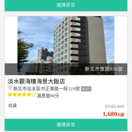
選擇房型
新北市旅館036號
淡水觀海樓海景大飯店
新北市淡水區中正東路一段129號
MAP
滿意度80分
收藏
NT$5,000
1,680
元起
選擇房型