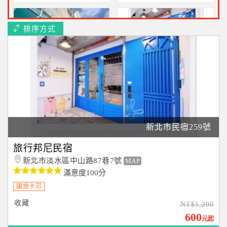
排序方式
富康精彩旅店
旅行邦尼民宿
近江子翠捷運站~二人住宿
近紅樹林站~二人住宿不含
含早2180元
早1200元起
新北市民宿259號
海霞您的家民宿
旅行邦尼民宿
東北角貢寮區住宿~二人住
新北市淡水區中山路87巷7號
MAP
宿不含早$2366起
滿意度100分
國旅卡可
收藏
NT$1,200
600
元起