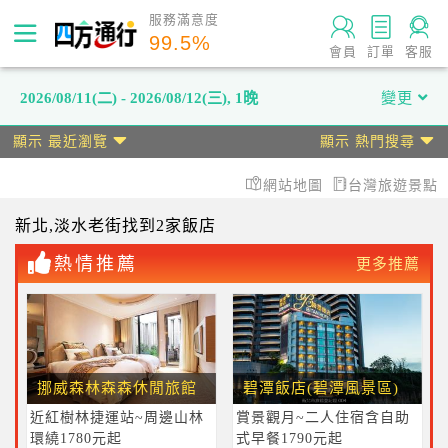
服務滿意度
99.5
%
會員
訂單
客服
2026/08/11(二) - 2026/08/12(三)
,
1晚
變更
顯示 最近瀏覽
顯示 熱門搜尋
網站地圖
台灣旅遊景點
新北
,淡水老街
找到2家飯店
熱情推薦
更多推薦
挪威森林森森休閒旅館
碧潭飯店(碧潭風景區)
近紅樹林捷運站~周邊山林
賞景觀月~二人住宿含自助
環繞1780元起
式早餐1790元起