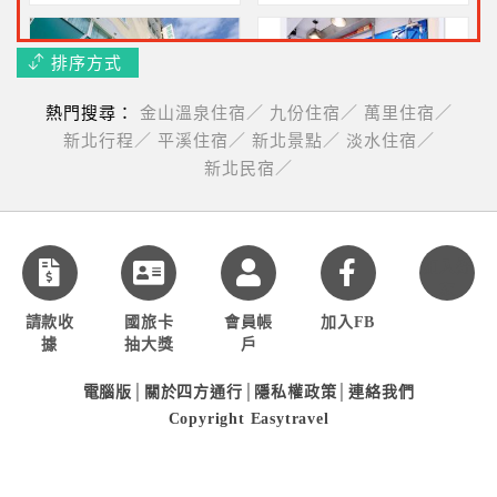
排序方式
熱門搜尋：
金山溫泉住宿／
九份住宿／
萬里住宿／
富康精彩旅店
旅行邦尼民宿
新北行程／
平溪住宿／
新北景點／
淡水住宿／
近江子翠捷運站~二人住宿
近紅樹林站~二人住宿不含
新北民宿／
含早2180元
早1200元起
加入好
友
海霞您的家民宿
請款收
國旅卡
會員帳
加入FB
東北角貢寮區住宿~二人住
據
抽大獎
戶
宿不含早$2366起
電腦版
│
關於四方通行
│
隱私權政策
│
連絡我們
Copyright Easytravel