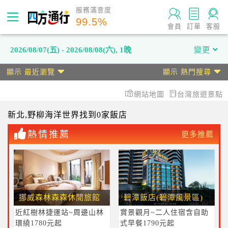
服務滿意度
99.5
%
會員
訂單
客服
2026/08/07(五) - 2026/08/08(六)
,
1晚
變更
顯示 最近瀏覽
顯示 熱門搜尋
網站地圖
台灣旅遊景點
新北
,野柳海洋世界
找到0家飯店
熱情推薦
更多推薦
挪威森林森森休閒旅館
碧潭飯店(碧潭風景區)
近紅樹林捷運站~周邊山林
賞景觀月~二人住宿含自助
環繞1780元起
式早餐1790元起