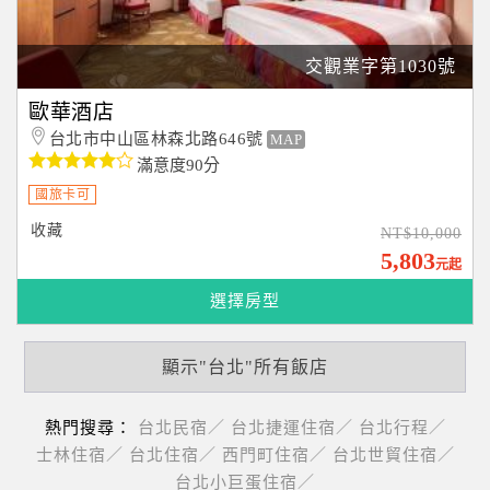
交觀業字第1030號
歐華酒店
台北市中山區林森北路646號
MAP
滿意度90分
國旅卡可
收藏
NT$10,000
5,803
元起
選擇房型
顯示"台北"所有飯店
熱門搜尋：
台北民宿／
台北捷運住宿／
台北行程／
士林住宿／
台北住宿／
西門町住宿／
台北世貿住宿／
台北小巨蛋住宿／