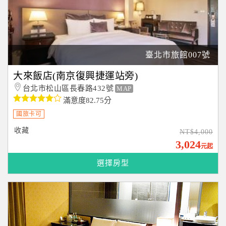
臺北市旅館007號
大來飯店(南京復興捷運站旁)
台北市松山區長春路432號
MAP
滿意度82.75分
國旅卡可
收藏
NT$4,000
3,024
元起
選擇房型