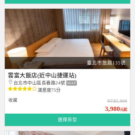
臺北市旅館135號
雲富大飯店(近中山捷運站)
台北市中山區長春路24號
MAP
滿意度75分
收藏
NT$5,000
3,980
元起
選擇房型