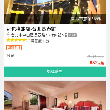
臺北市旅館569號
背包棧旅店-台北長春館
台北市中山區長春路258巷6號2樓
MAP
滿意度85分
國旅卡可
收藏
NT$1,000
852
元起
選擇房型