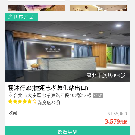
排序方式
山樂溫泉會館
首都大飯店松山館
北投溫泉之旅~二人住宿
近松山捷運站~住宿不含早
2500元起
2550元起
臺北市旅館099號
背包棧旅店-西門町館
大來飯店(南京復興捷運站旁)
雲沐行旅(捷運忠孝敦化站出口)
單人旅行~背包客1158元起
連住兩晚~每日2599元起
台北市大安區忠孝東路四段197號13樓
MAP
滿意度82分
收藏
NT$5,000
3,579
元起
選擇房型