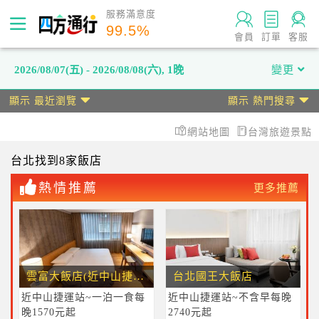
服務滿意度
99.5
%
會員
訂單
客服
2026/08/07(五) - 2026/08/08(六)
,
1晚
變更
顯示 最近瀏覽
顯示 熱門搜尋
網站地圖
台灣旅遊景點
台北
找到8家飯店
熱情推薦
更多推薦
雲富大飯店(近中山捷運站)
台北國王大飯店
近中山捷運站~一泊一食每
近中山捷運站~不含早每晚
晚1570元起
2740元起