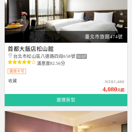
臺北市旅館474號
首都大飯店松山館
台北市松山區八德路四段658號
MAP
滿意度82.56分
國旅卡可
收藏
NT$7,480
4,080
元起
選擇房型