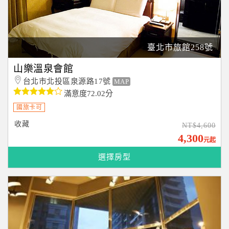
臺北市旅館258號
山樂溫泉會館
台北市北投區泉源路17號
MAP
滿意度72.02分
國旅卡可
收藏
NT$4,600
4,300
元起
選擇房型