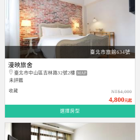
臺北市旅館634號
漫映旅舍
臺北市中山區吉林路32號2樓
MAP
未評鑑
收藏
NT$4,000
4,800
元起
選擇房型