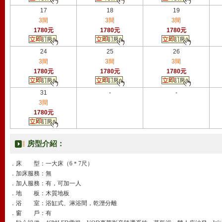
17
18
19
3間
3間
3間
1780元
1780元
1780元
24
25
26
3間
3間
3間
1780元
1780元
1780元
31
-
-
3間
1780元
房型介紹：
．床 型：一大床（6＊7尺）
．加床服務：無
．加人服務：有，可加一人
．地 板：木質地板
．浴 室：浴缸式、淋浴間，乾溼分離
．窗 戶：有