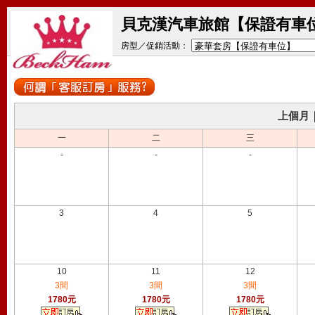
貝克漢汽車旅館【保證有車
房型／促銷活動：
上個月
一
二
三
-
-
-
3
4
5
10
11
12
3間
3間
3間
1780元
1780元
1780元