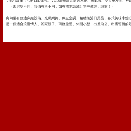
．貼心設備：46吋LED電視、VOD豪華影音隨選系統、蒸氣浴、雙人座沙發、Wi
（因房型不同、設備有所不同，如有需求請於訂單中備註，謝謝！）
房內備有舒適床組設備、光纖網路、獨立空調、精緻衛浴日用品，各式美味小點
是一個適合浪漫情人、閤家親子、商務旅遊、休閒小憩、出差洽公、出國暫留的