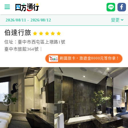
2026/08/11 - 2026/08/12
變更
四
伯達行旅
方
通
住址：臺中市西屯區上墩路1號
行
臺中市旅館364號｜
訂
刷國旅卡，旅遊金8000元等你拿！
房
台
灣
訂
房
直