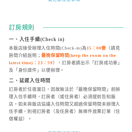
四、訂單異動
訂房成功後，訂房者如需異動內容，須於住房前在四方
通行「客服聯絡單」提出申辦，四方通行
恕不接受以電
訂房規則
話方式異動
訂單。
※非客服時間之申辦異動，皆為次日計算及辦理。
一、入住手續(Check in)
五、客服時間
本飯店接受辦理入住時間(Check-in)為
15：00後
（請見
房間介紹說明；
最晚保留時間(keep the room on the
週一至週日，上午9:00～晚上6:00
latest time)：23：59
），訂房者請出示「訂房成功單」
六、聯絡方式
及「身份證件」以便辦理。
週一至週日：
客服聯絡單
、
LINE@
、電話：
二、延遲入住時間
(07)9682715 。
訂房者於住宿當日，因故無法於「最晚保留時間」前辦
理入住手續時，訂房者（或住房者）必須提前告知飯
店。如未與飯店協議入住時間又超過保留時間未辦理入
住手續，則視訂房者（及住房者）無條件放棄訂單（住
宿權益）。
三、退房手續(Check out)