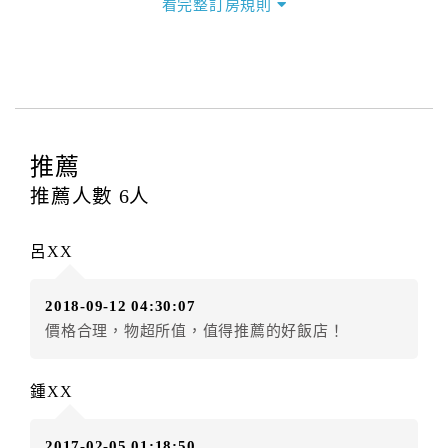
看完整訂房規則
本飯店退房時間(Check-out)為 （
12：00前
），訂房者
與飯店之其他交易﹝如續住、加床、餐費、小費、電話
費...等﹞所發生之費用，必須與飯店現場結清。
四、訂單異動
訂房者應於
入住前2日
（不含入住當日）提出申辦，如未
提出申辦不得異動訂單。
推薦
每筆訂單異動限定
乙
次，限原訂飯店，異動完成後不得
推薦人數
6
人
辦理取消退款。
訂單異動後，訂單費用總計大於原訂單費用總計時，訂
呂XX
房者應補足差額。（限原訂飯店）
訂單異動後，訂單費用總計小於原訂單費用總計時，訂
2018-09-12 04:30:07
房者不得要求退其差額。（限原訂飯店）
價格合理，物超所值，值得推薦的好飯店！
五、保留住宿權益(保留住房)
．訂房者因故辦理訂單異動，本飯店可接受
保留住宿金
鍾XX
額2個月
限原訂飯店），異動完成後不得辦理取消退款。
（提出申辦日為保留起算日）
2017-02-05 01:18:50