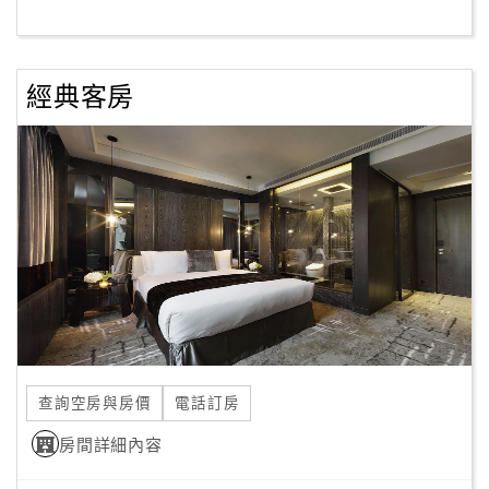
客
服
經典客房
聯
絡
單
Line
線
上
客
服
查詢空房與房價
電話訂房
紅
利
房間詳細內容
查
詢