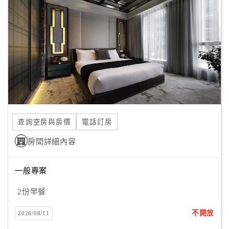
顧
客
滿
意
度
訂
單
查詢空房與房價
電話訂房
管
理
房間詳細內容
一般專案
會
員
2份早餐
帳
戶
不開放
2026/08/11