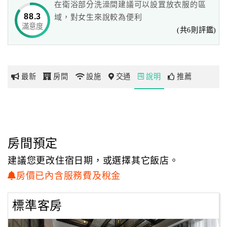
在衛浴部分洗澡間建議可以設罝放衣服的區
88.3
域，對女生來說較為便利
旅行的意義，在於深刻感受每一次的停留、穿越現實到奇
滿意度
網
(共6則評鑑)
幻，轉換旅者的心境與情緒。
紅
伯達行旅的每個設計上，都是從「做一個好夢」開始。
帶
這間令人期待的設計旅店，是由獲獎無數的楊煥生設計師，
你
攜手4個頂尖室內設計師品牌所進行的群體創作。
最新
房間
設施
交通
說明
推薦
玩
玩
樂
地
房間預定
圖
建議您更改住宿日期，或選擇其它飯店。
顧
房價已內含服務費及稅金
客
服
標準客房
務