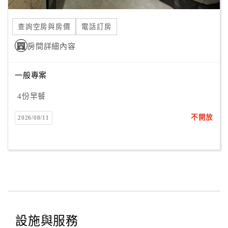
合
作
查詢空房與房價
電話訂房
提
房間詳細內容
案
一般專案
飯
店
4份早餐
合
不開放
2026/08/11
作
廠
商
合
作
設施與服務