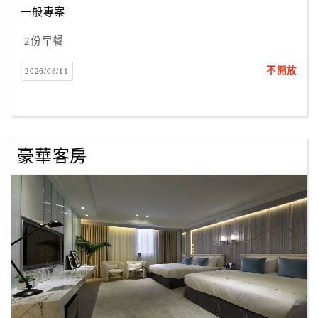
一般專案
2份早餐
訂
房
不開放
2026/08/11
Q&A
國
旅
豪華客房
卡
訂
房
請
款
收
據