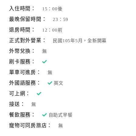
旅
伴
入住時間：
15：00後
計
最晚保留時間：
23：59
劃
退房時間：
12：00前
正式對外營業：
民國105年5月，全新開幕
商
品
外幣兌換：
無
宣
刷卡服務：
傳
單車可進房：
無
外國語服務：
英文
可上網：
接送：
無
餐飲服務：
自助式早餐
寵物可同房旅店：
無