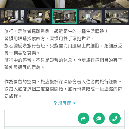
接
跟
飯
店
訂
旅行，是旅者遠離熟悉，親近陌生的一種生活體驗！
房
習慣用眼睛探索四方，習慣用雙手環抱世界，
HOT
旅者總感嘆旅行苦短，只能盡力用肌膚上的細胞，細細感受
每一刻喜怒哀樂。
旅行中的停留，不只是短暫的休息，也讓旅行這個目的有了
特
延伸與擴展的意義。
色
民
作為停留的空間，旅店設計深深影響著入住者的旅行經驗。
宿
從踏入旅店這個三度空間開始，旅行也進階成一段濃縮的奇
幻旅程。
全部展開
全
旅者可以在這裡，感受空間所傳遞的溫度，
球
在主題設計的文案與符號中獲得訊息，理解旅店的設計概念
租
車
與想法。