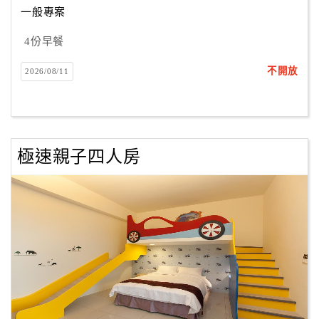
一般專案
4份早餐
訂
房
不開放
2026/08/11
Q&A
國
旅
極速親子四人房
卡
訂
房
請
款
收
據