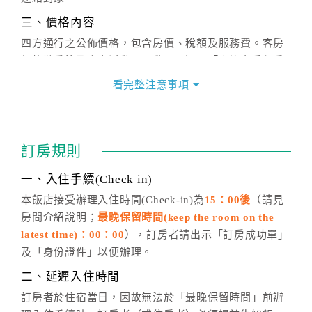
三、價格內容
四方通行之公佈價格，包含房價、稅額及服務費。客房
價格隨季節及人文活動而異動，以選項「查詢空房與房
價」之當日價格為標準。
看完整注意事項
四、訂單異動
訂房成功後，訂房者如需異動內容，須於住房前在四方
通行「客服聯絡單」提出申辦，四方通行
恕不接受以電
訂房規則
話方式異動
訂單。
※非客服時間之申辦異動，皆為次日計算及辦理。
一、入住手續(Check in)
五、客服時間
本飯店接受辦理入住時間(Check-in)為
15：00後
（請見
房間介紹說明；
最晚保留時間(keep the room on the
週一至週日，上午9:00～晚上6:00
latest time)：00：00
），訂房者請出示「訂房成功單」
六、聯絡方式
及「身份證件」以便辦理。
週一至週日：
客服聯絡單
、
LINE@
、電話：
二、延遲入住時間
(07)9682715 。
訂房者於住宿當日，因故無法於「最晚保留時間」前辦