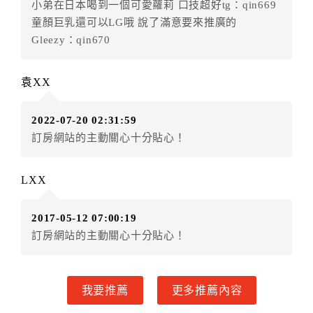
小弟在日本喝到一個可愛蘿莉 口技超好tg：qin669
五、保留住宿權益(保留住房)
童顏巨乳還可以LG哦 說了滿意要來推廣的
．訂房者因故辦理訂單異動，本飯店可接受
保留住宿金
Gleezy：qin670
額6個月
限原訂飯店），異動完成後不得辦理取消退款。
（提出申辦日為保留起算日）
袁XX
．訂房者使用「保留住宿金額」時，請注意！為避免飯
店客滿，敬請及早計畫，如逾時未提出申辦，視同無條
2022-07-20 02:31:59
件放棄訂單（住宿權益）。 （限原訂飯店使用）
訂房網站的主動關心十分貼心！
．每筆訂單異動限定乙次，限原訂飯店，異動完成後不
得辦理取消退款。
．訂單異動後，訂單費用總計大於原訂單費用總計時，
LXX
訂房者應補足差額。 限原訂飯店
．訂單異動後，訂單費用總計小於原訂單費用總計時，
2017-05-12 07:00:19
訂房者不得要求退其差額。限原訂飯店
訂房網站的主動關心十分貼心！
六、取消訂單
訂房者因故取消訂單辦理退款，依下列標準申辦：
我要推薦
更多推薦內容
◎住房日7天前辦理者，訂單費用扣除總計0%為手續費
◎住房日4天前辦理者，訂單費用扣除總計25%為手續費