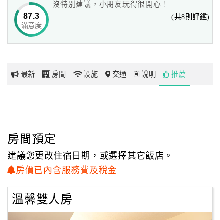
沒特別建議，小朋友玩得很開心！
87.3
(共8則評鑑)
滿意度
網
紅
帶
你
最新
房間
設施
交通
說明
推薦
玩
玩
樂
地
房間預定
圖
建議您更改住宿日期，或選擇其它飯店。
顧
房價已內含服務費及稅金
客
服
溫馨雙人房
務