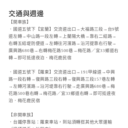
交通與週邊
【開車族】
．國道五號下【宜蘭】交流道出口→大福路三段→台9號
道左轉→中山路一段左轉→上蘭陽大橋→靠右二結路→
右轉五結堤防便道→左轉往河濱路→沿河提靠右行駛→
廣興路680巷→右轉梅花路500巷→梅花路／宜33鄉道右
轉→即可抵達夜泊．梅花鹿民宿
．國道五號下【羅東】交流道出口→191甲線道→中興
路一段右轉→復興路三段右轉→復興路三段157巷左轉
→左轉河濱路→沿河堤靠右行駛→走廣興路680巷→梅
花路500巷右轉→梅花路／宜33鄉道右轉→即可抵達夜
泊．梅花鹿民宿
【非開車族】
．台鐵停靠站：羅東車站，到站須轉搭其他大眾運輸