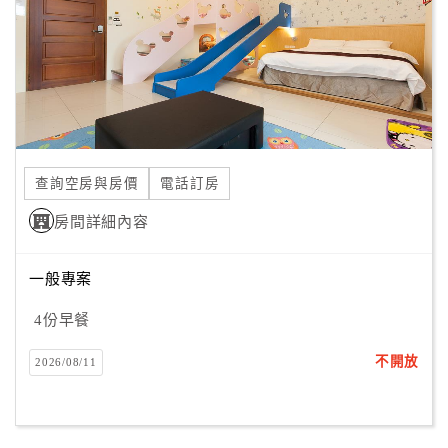
旅
伴
計
劃
商
品
查詢空房與房價
電話訂房
宣
傳
房間詳細內容
一般專案
4份早餐
不開放
2026/08/11