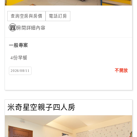
合
作
查詢空房與房價
電話訂房
提
房間詳細內容
案
一般專案
飯
店
4份早餐
合
不開放
2026/08/11
作
廠
商
米奇星空親子四人房
合
作