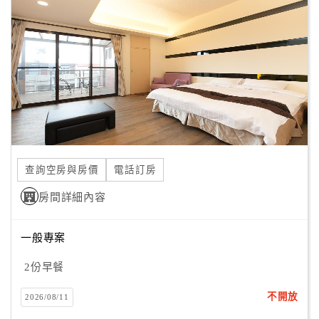
顧
客
滿
意
度
訂
單
查詢空房與房價
電話訂房
管
理
房間詳細內容
一般專案
會
員
2份早餐
帳
戶
不開放
2026/08/11