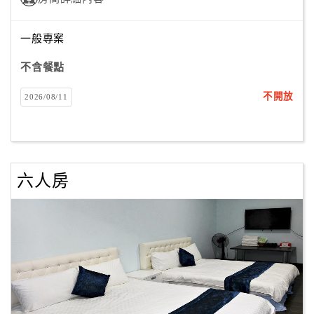
合
作
一般專案
提
案
不含餐點
不開放
2026/08/11
飯
店
合
作
六人房
廠
商
合
作