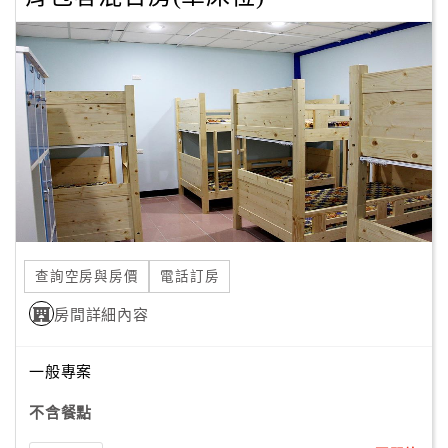
客
服
聯
絡
單
Line
線
上
查詢空房與房價
電話訂房
客
服
房間詳細內容
紅
一般專案
利
不含餐點
查
詢