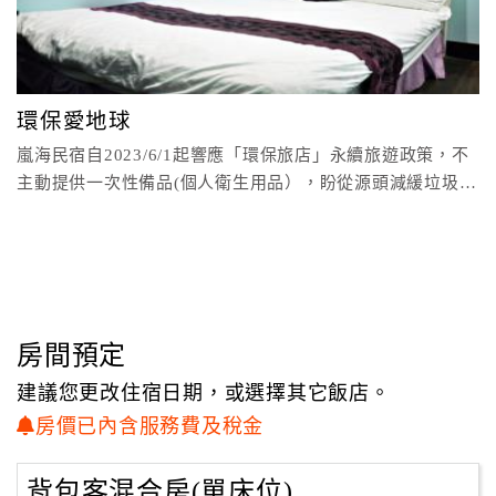
顧
客
滿
環保愛地球
意
度
嵐海民宿自2023/6/1起響應「環保旅店」永續旅遊政策，不
主動提供一次性備品(個人衛生用品），盼從源頭減緩垃圾過
量問題
訂
單
管
理
房間預定
會
建議您更改住宿日期，或選擇其它飯店。
員
房價已內含服務費及稅金
帳
戶
背包客混合房(單床位)