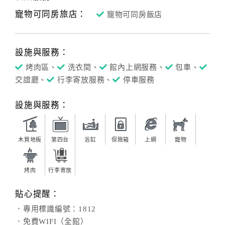
寵物可同房旅店：
寵物可同房飯店
設施與服務：
烤肉區、
洗衣間、
館內上網服務、
包車、
交誼廳、
行李寄放服務、
停車服務
設施與服務：
木質地板
第四台
浴缸
保險箱
上網
寵物
烤肉
行李寄放
貼心提醒：
．專用標識編號：1812
．免費WIFI（全館）