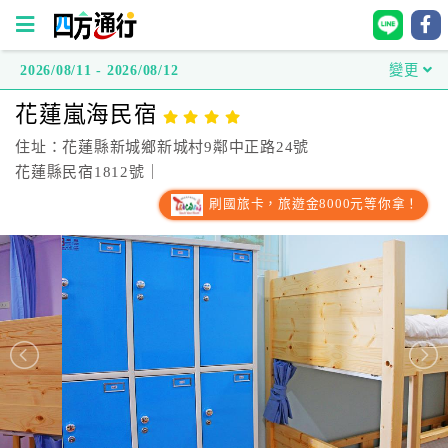
2026/08/11 - 2026/08/12
變更
四
花蓮嵐海民宿
方
通
住址：花蓮縣新城鄉新城村9鄰中正路24號
行
花蓮縣民宿1812號｜
訂
刷國旅卡，旅遊金8000元等你拿！
房
台
灣
訂
房
直