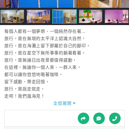
接
跟
飯
店
訂
每個人都有一個夢想、一個純然存在著...
房
旅行，是在無垠的太平洋上認識大自然，
HOT
旅行，是在海灘上留下那屬於自己的腳印，
旅行，是在星空下無所事事的躺著看著，
旅行，是無論日出夜景都值得感動，
特
在這裡，無論你一個人來、一群人來，
色
都可以讓你悠悠地喝著咖啡，
民
留下感動、帶走回憶，
宿
旅行，是說走就走，
走吧！我們嵐海見！
全部展開
全
球
租
車