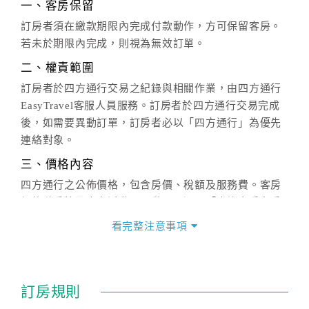
一、客房保留
訂房者須在繳款期限內完成付款動作，方可保留客房。
若未於期限內完成，則視為無效訂單。
二、權責範圍
訂房者於四方通行交易之紀錄與相關作業，由四方通行
EasyTravel客服人員服務。訂房者於四方通行交易完成
後，如需要異動訂單，訂房者必以「四方通行」為優先
連絡對象。
三、價格內容
四方通行之公佈價格，包含房價、稅額及服務費。客房
價格隨季節及人文活動而異動，以選項「查詢空房與房
價」之當日價格為標準。
看完整注意事項
四、訂單異動
訂房成功後，訂房者如需異動內容，須於住房前在四方
通行「客服聯絡單」提出申辦，四方通行
恕不接受以電
訂房規則
話方式異動
訂單。