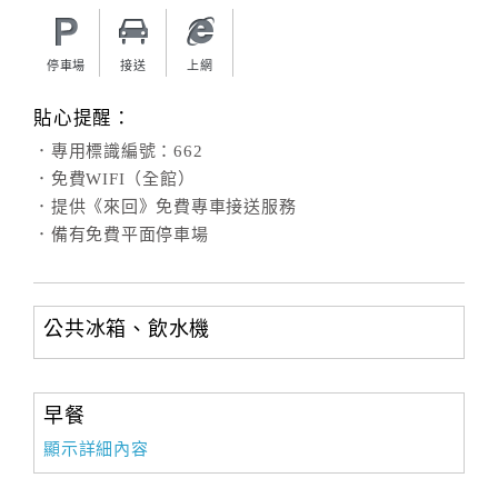
旅
伴
計
停車場
接送
上網
劃
貼心提醒：
．專用標識編號：662
商
．免費WIFI（全館）
品
．提供《來回》免費專車接送服務
宣
．備有免費平面停車場
傳
公共冰箱、飲水機
早餐
顯示詳細內容