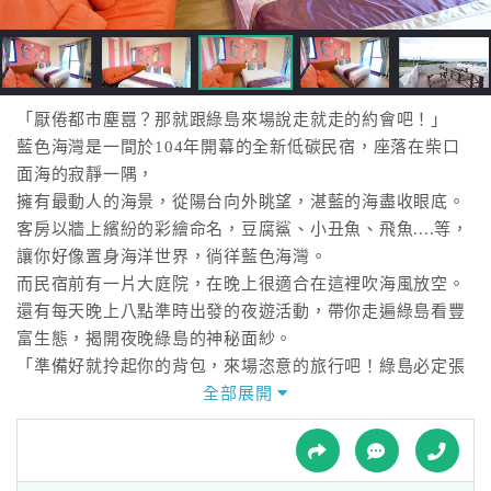
接
跟
飯
店
訂
「厭倦都市塵囂？那就跟綠島來場說走就走的約會吧！」
房
藍色海灣是一間於104年開幕的全新低碳民宿，座落在柴口
HOT
面海的寂靜一隅，
擁有最動人的海景，從陽台向外眺望，湛藍的海盡收眼底。
客房以牆上繽紛的彩繪命名，豆腐鯊、小丑魚、飛魚....等，
特
讓你好像置身海洋世界，徜徉藍色海灣。
色
而民宿前有一片大庭院，在晚上很適合在這裡吹海風放空。
民
還有每天晚上八點準時出發的夜遊活動，帶你走遍綠島看豐
宿
富生態，揭開夜晚綠島的神秘面紗。
「準備好就拎起你的背包，來場恣意的旅行吧！綠島必定張
開雙臂歡迎你！」
全部展開
全
球
租
車