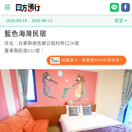
2026/08/10 - 2026/08/11
變更
四
藍色海灣民宿
方
通
住址：台東縣綠島鄉公館村柴口28號
行
臺東縣民宿622號｜
訂
刷國旅卡，旅遊金8000元等你拿！
房
台
灣
訂
房
直