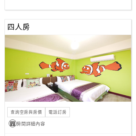
客
服
四人房
聯
絡
單
Line
線
上
客
服
查詢空房與房價
電話訂房
紅
利
房間詳細內容
查
詢