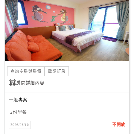
顧
客
滿
意
度
訂
單
查詢空房與房價
電話訂房
管
理
房間詳細內容
一般專案
會
員
2份早餐
帳
戶
不開放
2026/08/10