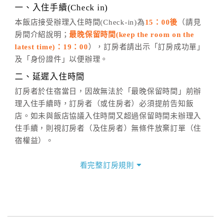
※非客服時間之申辦異動，皆為次日計算及辦理。
一、入住手續(Check in)
五、客服時間
本飯店接受辦理入住時間(Check-in)為
15：00後
（請見
房間介紹說明；
最晚保留時間(keep the room on the
週一至週日，上午9:00～晚上6:00
latest time)：19：00
），訂房者請出示「訂房成功單」
六、聯絡方式
及「身份證件」以便辦理。
週一至週日：
客服聯絡單
、
LINE@
、電話：
二、延遲入住時間
(07)9682715 。
訂房者於住宿當日，因故無法於「最晚保留時間」前辦
理入住手續時，訂房者（或住房者）必須提前告知飯
店。如未與飯店協議入住時間又超過保留時間未辦理入
住手續，則視訂房者（及住房者）無條件放棄訂單（住
宿權益）。
三、退房手續(Check out)
看完整訂房規則
本飯店退房時間(Check-out)為 （
10：00前
），訂房者
與飯店之其他交易﹝如續住、加床、餐費、小費、電話
費...等﹞所發生之費用，必須與飯店現場結清。
四、訂單異動