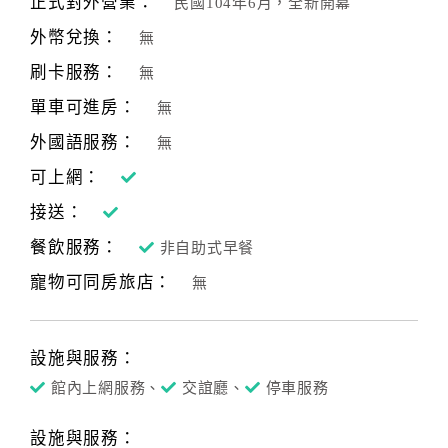
正式對外營業：
民國104年6月，全新開幕
合
外幣兌換：
無
作
提
刷卡服務：
無
案
單車可進房：
無
外國語服務：
無
飯
可上網：
店
接送：
合
作
餐飲服務：
非自助式早餐
寵物可同房旅店：
無
廠
商
合
設施與服務：
作
館內上網服務、
交誼廳、
停車服務
設施與服務：