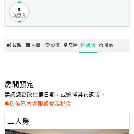
0
滿意度
網
紅
帶
你
最新
房間
設施
交通
說明
推薦
玩
玩
樂
地
房間預定
圖
建議您更改住宿日期，或選擇其它飯店。
顧
房價已內含服務費及稅金
客
服
二人房
務