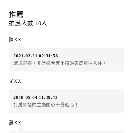
訂房者應於
入住前15日
（不含入住當日）提出申辦，如
未提出申辦不得異動訂單。
推薦
每筆訂單異動限定
乙
次，限原訂飯店，異動完成後不得
推薦人數
10
人
辦理取消退款。
訂單異動後，訂單費用總計大於原訂單費用總計時，訂
陳XX
房者應補足差額。（限原訂飯店）
訂單異動後，訂單費用總計小於原訂單費用總計時，訂
2021-03-21 02:31:58
房者不得要求退其差額。（限原訂飯店）
環境舒適，非常適合有小孩的家庭前往入住。
五、保留住宿權益(保留住房)
．訂房者因故辦理訂單異動，本飯店可接受
保留住宿金
尤XX
額6個月
限原訂飯店），異動完成後不得辦理取消退款。
（提出申辦日為保留起算日）
2018-09-04 11:49:43
．訂房者使用「保留住宿金額」時，請注意！為避免飯
訂房網站的主動關心十分貼心！
店客滿，敬請及早計畫，如逾時未提出申辦，視同無條
件放棄訂單（住宿權益）。 （限原訂飯店使用）
．每筆訂單異動限定乙次，限原訂飯店，異動完成後不
蕭XX
得辦理取消退款。