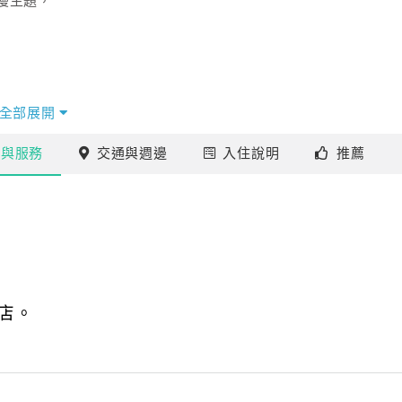
漫主題，
全部展開
施
與服務
交通
與週邊
入住
說明
推薦
店。