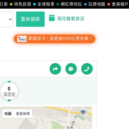
訂房
特色民宿
全球租車
網紅帶你玩
玩樂地圖
會員帳戶
用月曆看房況
重新搜尋
刷國旅卡，旅遊金8000元等你拿！
0
滿意度