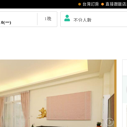
台灣訂房
直接跟飯店
1
晚
10(一)