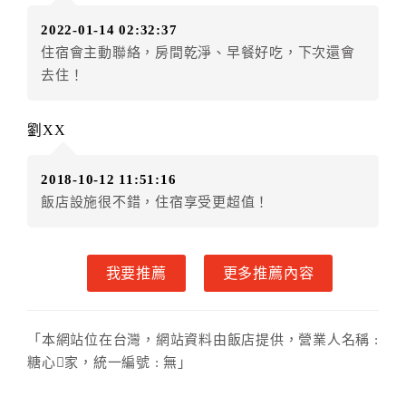
店客滿，敬請及早計畫，如逾時未提出申辦，視同無條
2022-01-14 02:32:37
件放棄訂單（住宿權益）。 （限原訂飯店使用）
住宿會主動聯絡，房間乾淨、早餐好吃，下次還會
．每筆訂單異動限定乙次，限原訂飯店，異動完成後不
去住！
得辦理取消退款。
．訂單異動後，訂單費用總計大於原訂單費用總計時，
訂房者應補足差額。 限原訂飯店
劉XX
．訂單異動後，訂單費用總計小於原訂單費用總計時，
訂房者不得要求退其差額。限原訂飯店
2018-10-12 11:51:16
六、取消訂單
飯店設施很不錯，住宿享受更超值！
訂房者因故取消訂單辦理退款，依下列標準申辦：
◎住房日7天前辦理者，訂單費用扣除總計0%為手續費
我要推薦
更多推薦內容
◎住房日4天前辦理者，訂單費用扣除總計25%為手續費
◎住房日1天前辦理者，訂單費用扣除總計45%為手續費
◎住房日當日辦理者，訂單費用扣除總計100%為手續費
「本網站位在台灣，網站資料由飯店提供，營業人名稱 :
◎住房日當日不得辦理。
糖心家，統一編號 : 無」
◎住房日當日未辦理入住手續者，視同住房，已付訂單
之訂金將全額沒收。