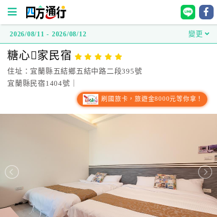
2026/08/11 - 2026/08/12
變更
四
糖心家民宿
方
通
住址：宜蘭縣五結鄉五結中路二段395號
行
宜蘭縣民宿1404號｜
訂
刷國旅卡，旅遊金8000元等你拿！
房
台
灣
訂
房
直