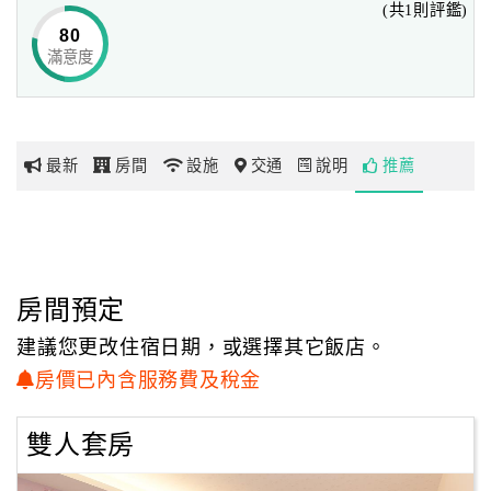
(共1則評鑑)
外租屋的長租者也能夠感受到家的溫暖。
80
滿意度
網
房間內延續著客廳的時尚風格，搭配上絢麗的燈光打造出神
紅
祕的氣息，
帶
回到房間內即可擁有專屬的隱私空間，房間內寬敞舒適，十
你
分適合渡假休憩～
最新
房間
設施
交通
說明
推薦
玩
玩
樂
地
房間預定
圖
建議您更改住宿日期，或選擇其它飯店。
顧
房價已內含服務費及稅金
客
服
雙人套房
務