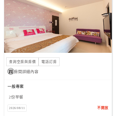
顧
客
滿
意
度
訂
單
查詢空房與房價
電話訂房
管
理
房間詳細內容
一般專案
會
員
2份早餐
帳
戶
不開放
2026/08/11