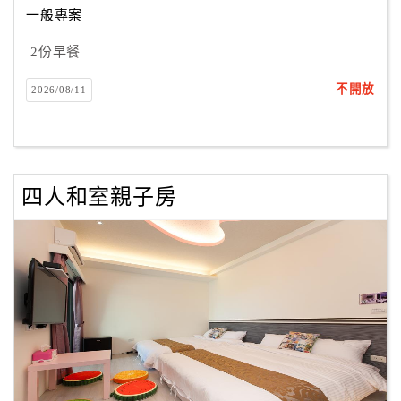
一般專案
2份早餐
訂
房
不開放
2026/08/11
Q&A
國
旅
四人和室親子房
卡
訂
房
請
款
收
據