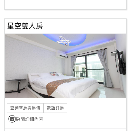
客
服
星空雙人房
聯
絡
單
Line
線
上
客
服
查詢空房與房價
電話訂房
紅
利
房間詳細內容
查
詢