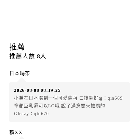
本飯店退房時間(Check-out)為 （
11：00前
），訂房者
與飯店之其他交易﹝如續住、加床、餐費、小費、電話
費...等﹞所發生之費用，必須與飯店現場結清。
四、訂單異動
訂房者應於
入住前8日
（不含入住當日）提出申辦，如未
提出申辦不得異動訂單。
推薦
每筆訂單異動限定
乙
次，限原訂飯店，異動完成後不得
推薦人數
8
人
辦理取消退款。
訂單異動後，訂單費用總計大於原訂單費用總計時，訂
日本喝茶
房者應補足差額。（限原訂飯店）
訂單異動後，訂單費用總計小於原訂單費用總計時，訂
2026-08-08 08:19:25
房者不得要求退其差額。（限原訂飯店）
小弟在日本喝到一個可愛蘿莉 口技超好tg：qin669
五、保留住宿權益(保留住房)
童顏巨乳還可以LG哦 說了滿意要來推廣的
．訂房者因故辦理訂單異動，本飯店可接受
保留住宿金
Gleezy：qin670
額3個月
限原訂飯店），異動完成後不得辦理取消退款。
（提出申辦日為保留起算日）
賴XX
．訂房者使用「保留住宿金額」時，請注意！為避免飯