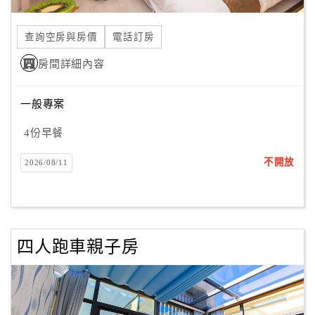
合
作
查詢空房與房價
電話訂房
提
房間詳細內容
案
一般專案
飯
店
4份早餐
合
不開放
2026/08/11
作
廠
商
四人跑車親子房
合
作