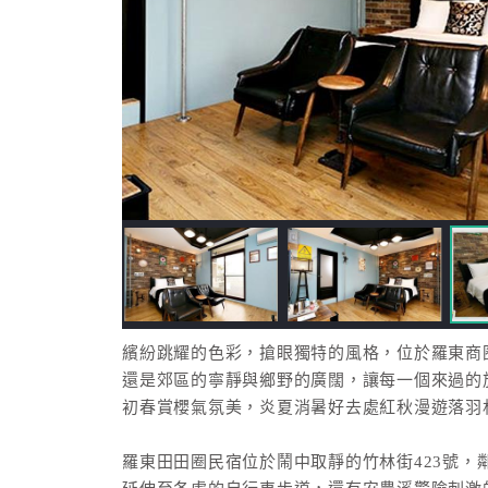
繽紛跳耀的色彩，搶眼獨特的風格，位於羅東商
還是郊區的寧靜與鄉野的廣闊，讓每一個來過的
初春賞櫻氣氛美，炎夏消暑好去處紅秋漫遊落羽
羅東田田圈民宿位於鬧中取靜的竹林街423號