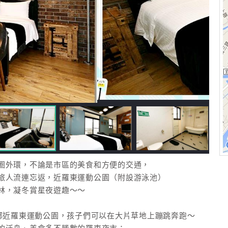
圈外環，不論是市區的美食和方便的交通，
旅人流連忘返，近羅東運動公園（附設游泳池）
林，凝冬賞星夜遊趣～～
，鄰近羅東運動公園，孩子們可以在大片草地上蹦跳奔跑～