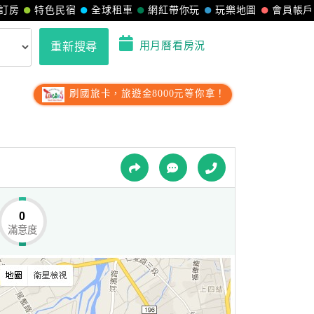
訂房
特色民宿
全球租車
網紅帶你玩
玩樂地圖
會員帳戶
用月曆看房況
重新搜尋
刷國旅卡，旅遊金8000元等你拿！
0
滿意度