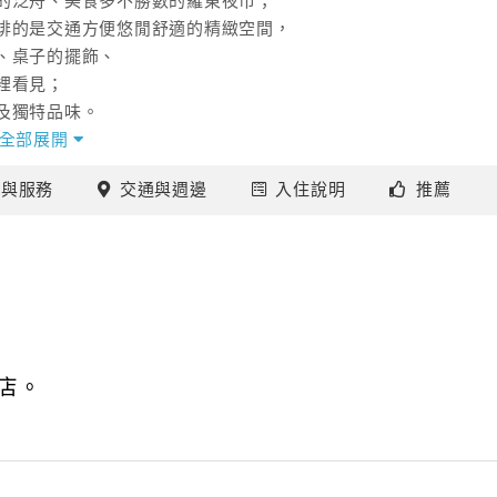
的泛舟、美食多不勝數的羅東夜市；
排的是交通方便悠閒舒適的精緻空間，
、桌子的擺飾、
裡看見；
及獨特品味。
全部展開
「羅東田田圈民宿」，
施
與服務
交通
與週邊
入住
說明
推薦
質、賞心悅目的舒適旅程吧！
店。