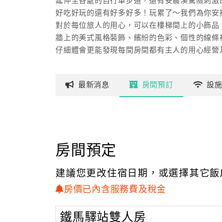
延伸至各處的自行車步道，還有安農溪驚險刺激
好吃好玩的還有好多好多！玩累了～我們為你安
對於每位旅人的用心，可以在樓梯間上的小飾品
牆上的美式風格裝飾、繽紛的色彩、個性的線條
仔細體會更能發現每間房間都有主人的用心經營
趁著周休假日，邀請家人及三五好友，一同造訪
最新
消息
房間
預訂
設
輕鬆飽覽秀麗山海景緻，享受愜意時光，來趟優
房間預定
建議您更改住宿日期，或選擇其它飯
房價已內含服務費及稅金
鐵馬驛站雙人房