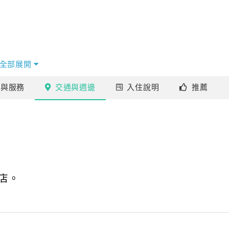
全部展開
施
與服務
交通
與週邊
入住
說明
推薦
店。