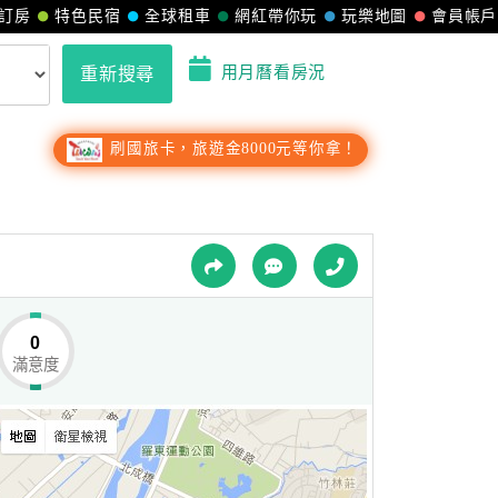
訂房
特色民宿
全球租車
網紅帶你玩
玩樂地圖
會員帳戶
用月曆看房況
重新搜尋
刷國旅卡，旅遊金8000元等你拿！
0
滿意度