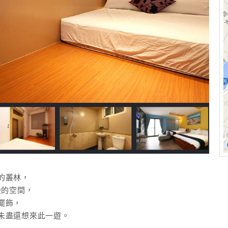
的叢林，
般的空間，
擺飾，
未盡還想來此一遊。