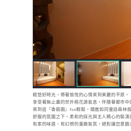
輕悠好時光，帶著愉悅的心情來到美麗的平原，
享受著無止盡的世外桃花源氣息，伴隨著都市中
來到這『香菇園』fun輕鬆，踏進如同童話森林
舒服的氛圍之下，柔和的採光與主人精心的裝潢
有家的味道、有幻想的童趣氣氛，絕對讓您意猶