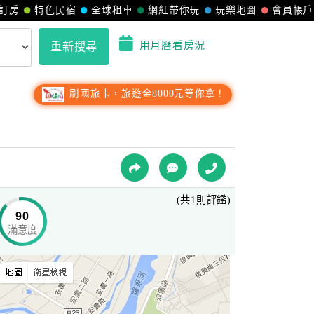
訂房
特色民宿
全球租車
網紅帶你玩
玩樂地圖
會員帳戶
用月曆看房況
重新搜尋
刷國旅卡，旅遊金8000元等你拿！
(共1則評鑑)
90
滿意度