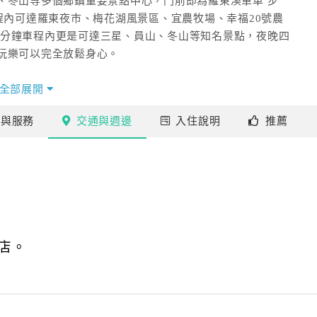
、冬山等多個鄉鎮重要景點中心，門前即為羅東溪單車 步
程內可達羅東夜市、梅花湖風景區、宜農牧場、幸福20號農
.15分鐘車程內更是可達三星、員山、冬山等知名景點，夜晚四
玩樂可以完全放鬆身心。
望來訪的貴賓能放鬆享受到不只有住宿的舒適感；還要有高
全部展開
施～夏日不需要人擠人就能享受親水、恣意優游的小泳池，
施
與服務
交通
與週邊
入住
說明
推薦
然美麗日落的彩霞美景，晨起散步能在一旁樹木枝枒上看見
店。