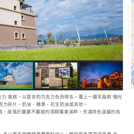
巧克力 蛋糕，以富含的巧克力色而得名。覆上一層乳脂軟 糖光
克力碎片、奶油、糖果、花生奶油或其他。
民宿，座落於離塵不離城的清靜羅東溪畔，充滿特色溫馨的各