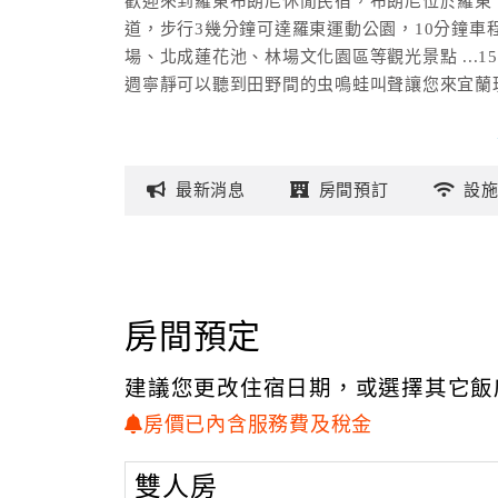
歡迎來到羅東布朗尼休閒民宿，布朗尼位於羅東
道，步行3幾分鐘可達羅東運動公園，10分鐘車
場、北成蓮花池、林場文化園區等觀光景點 ..
週寧靜可以聽到田野間的虫鳴蛙叫聲讓您來宜蘭
布朗尼休閒民宿主人熱愛宜蘭的自然、純樸。希
質感的玩樂。於是民宿主人在民宿內打造許多設
最新
消息
房間
預訂
設
廣大開闊的民宿戶外空間；在黃昏時分坐看大自
珍珠般的晨露；呼吸美好生活。
房間預定
建議您更改住宿日期，或選擇其它飯
房價已內含服務費及稅金
雙人房