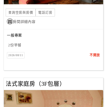
合
作
查詢空房與房價
電話訂房
提
房間詳細內容
案
一般專案
飯
店
2份早餐
合
不開放
2026/08/11
作
廠
商
法式家庭房（3F包層）
合
作