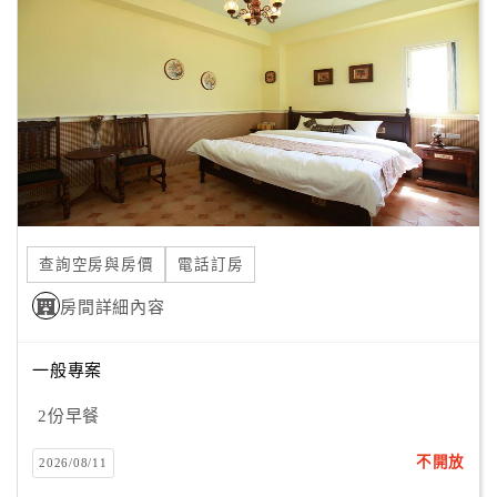
顧
客
滿
意
度
訂
單
查詢空房與房價
電話訂房
管
理
房間詳細內容
一般專案
會
員
2份早餐
帳
戶
不開放
2026/08/11