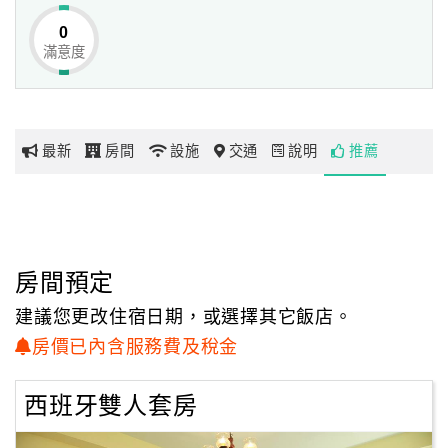
式布蕾。
0
滿意度
網
「宜蘭包棟民宿．布蕾頓法式鄉村民宿」地址雖為冬山鄉，
紅
但是地理位置鄰近於羅東鎮的羅東高工旁，
帶
因此前往羅東文化工場、羅東夜市、羅東運動公園、羅東林
你
業文化園區等景點都相當便利，
最新
房間
設施
交通
說明
推薦
玩
或者驅車前進國立傳統藝術中心、冬山河親水公園、蘭陽博
物館車程皆約在半小時內，
是來到宜蘭體驗南法風情的好去處！
玩
樂
地
房間預定
圖
建議您更改住宿日期，或選擇其它飯店。
顧
房價已內含服務費及稅金
客
服
西班牙雙人套房
務