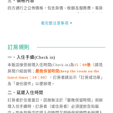
三、價格內容
四方通行之公佈價格，包含房價、稅額及服務費。客房
價格隨季節及人文活動而異動，以選項「查詢空房與房
價」之當日價格為標準。
看完整注意事項
四、訂單異動
訂房成功後，訂房者如需異動內容，須於住房前在四方
通行「客服聯絡單」提出申辦，四方通行
恕不接受以電
訂房規則
話方式異動
訂單。
※非客服時間之申辦異動，皆為次日計算及辦理。
一、入住手續(Check in)
五、客服時間
本飯店接受辦理入住時間(Check-in)為
15：00後
（請見
房間介紹說明；
最晚保留時間(keep the room on the
週一至週日，上午9:00～晚上6:00
latest time)：18：00
），訂房者請出示「訂房成功單」
六、聯絡方式
及「身份證件」以便辦理。
週一至週日：
客服聯絡單
、
LINE@
、電話：
二、延遲入住時間
(07)9682715 。
訂房者於住宿當日，因故無法於「最晚保留時間」前辦
理入住手續時，訂房者（或住房者）必須提前告知飯
店。如未與飯店協議入住時間又超過保留時間未辦理入