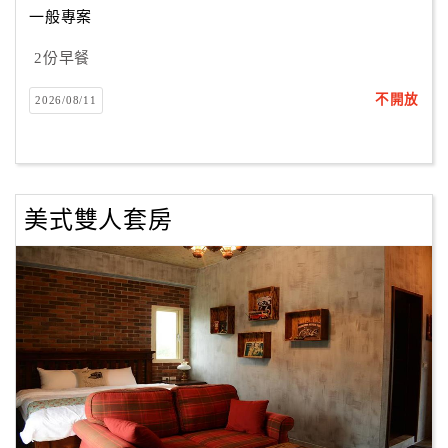
一般專案
2份早餐
訂
房
不開放
2026/08/11
Q&A
國
旅
美式雙人套房
卡
訂
房
請
款
收
據