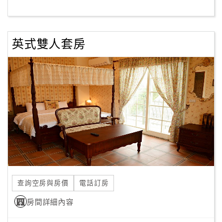
客
服
英式雙人套房
聯
絡
單
Line
線
上
客
服
查詢空房與房價
電話訂房
紅
利
房間詳細內容
查
詢