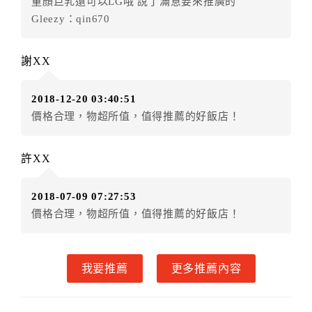
童顏巨乳還可以LG哦 說了滿意要來推廣的
．訂房者因故辦理訂單異動，本飯店可接受
保留住宿金
Gleezy：qin670
額3個月
限原訂飯店），異動完成後不得辦理取消退款。
（提出申辦日為保留起算日）
謝XX
．訂房者使用「保留住宿金額」時，請注意！為避免飯
店客滿，敬請及早計畫，如逾時未提出申辦，視同無條
2018-12-20 03:40:51
件放棄訂單（住宿權益）。 （限原訂飯店使用）
價格合理，物超所值，值得推薦的好飯店！
．每筆訂單異動限定乙次，限原訂飯店，異動完成後不
得辦理取消退款。
．訂單異動後，訂單費用總計大於原訂單費用總計時，
許XX
訂房者應補足差額。 限原訂飯店
．訂單異動後，訂單費用總計小於原訂單費用總計時，
2018-07-09 07:27:53
訂房者不得要求退其差額。限原訂飯店
價格合理，物超所值，值得推薦的好飯店！
六、取消訂單
訂房者因故取消訂單辦理退款，依下列標準申辦：
我要推薦
更多推薦內容
◎住房日7天前辦理者，訂單費用扣除總計0%為手續費
◎住房日4天前辦理者，訂單費用扣除總計25%為手續費
◎住房日1天前辦理者，訂單費用扣除總計45%為手續費