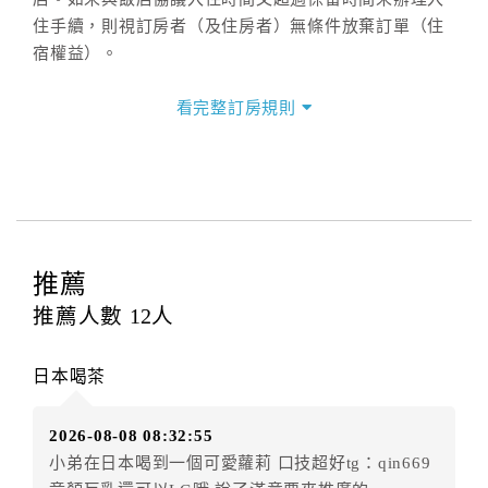
住手續，則視訂房者（及住房者）無條件放棄訂單（住
宿權益）。
三、退房手續(Check out)
看完整訂房規則
本飯店退房時間(Check-out)為 （
11：00前
），訂房者
與飯店之其他交易﹝如續住、加床、餐費、小費、電話
費...等﹞所發生之費用，必須與飯店現場結清。
四、訂單異動
訂房者應於
入住前8日
（不含入住當日）提出申辦，如未
提出申辦不得異動訂單。
推薦
每筆訂單異動限定
乙
次，限原訂飯店，異動完成後不得
推薦人數
12
人
辦理取消退款。
訂單異動後，訂單費用總計大於原訂單費用總計時，訂
日本喝茶
房者應補足差額。（限原訂飯店）
訂單異動後，訂單費用總計小於原訂單費用總計時，訂
2026-08-08 08:32:55
房者不得要求退其差額。（限原訂飯店）
小弟在日本喝到一個可愛蘿莉 口技超好tg：qin669
五、保留住宿權益(保留住房)