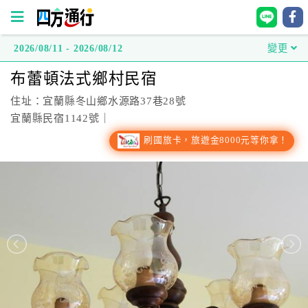
2026/08/11 - 2026/08/12
變更
四
布蕾頓法式鄉村民宿
方
通
住址：宜蘭縣冬山鄉水源路37巷28號
行
宜蘭縣民宿1142號｜
訂
刷國旅卡，旅遊金8000元等你拿！
房
台
灣
訂
房
直