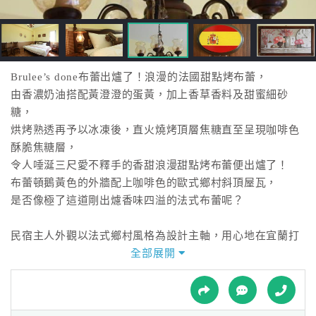
接
跟
飯
店
訂
Brulee’s done布蕾出爐了！浪漫的法國甜點烤布蕾，
房
由香濃奶油搭配黃澄澄的蛋黃，加上香草香料及甜蜜細砂
HOT
糖，
烘烤熟透再予以冰凍後，直火燒烤頂層焦糖直至呈現咖啡色
酥脆焦糖層，
特
令人唾涎三尺愛不釋手的香甜浪漫甜點烤布蕾便出爐了！
色
布蕾頓鵝黃色的外牆配上咖啡色的歐式鄉村斜頂屋瓦，
民
是否像極了這道剛出爈香味四溢的法式布蕾呢？
宿
民宿主人外觀以法式鄉村風格為設計主軸，用心地在宜蘭打
造出溫馨典雅的各國房型空間，
全部展開
全
不論是復古傢俱、牆上裝飾或是特色燈具皆是細心考究，
球
絕對讓您愛不釋手，彷彿走進了法國鄉村的悠閒小屋。
租
車
在此以滿滿的熱情邀請您一同來細細品嚐這道浪漫甜美的法