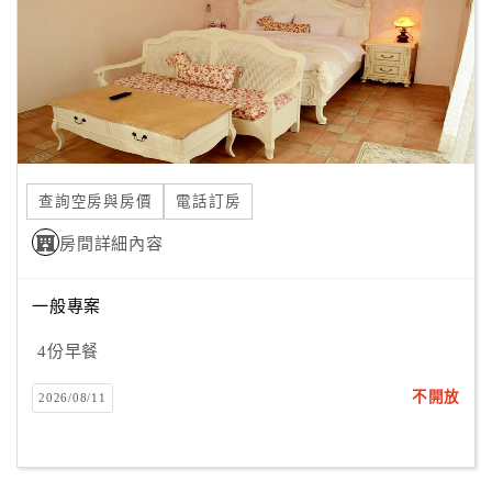
旅
伴
計
劃
商
品
查詢空房與房價
電話訂房
宣
傳
房間詳細內容
一般專案
4份早餐
不開放
2026/08/11