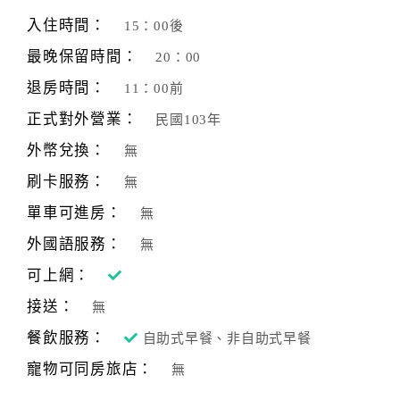
旅
伴
入住時間：
15：00後
計
最晚保留時間：
20：00
劃
退房時間：
11：00前
正式對外營業：
民國103年
商
品
外幣兌換：
無
宣
刷卡服務：
無
傳
單車可進房：
無
外國語服務：
無
可上網：
接送：
無
餐飲服務：
自助式早餐、非自助式早餐
寵物可同房旅店：
無