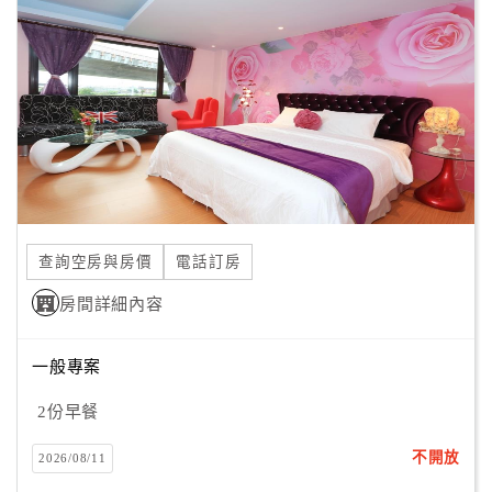
顧
客
滿
意
度
訂
單
查詢空房與房價
電話訂房
管
理
房間詳細內容
一般專案
會
員
2份早餐
帳
戶
不開放
2026/08/11