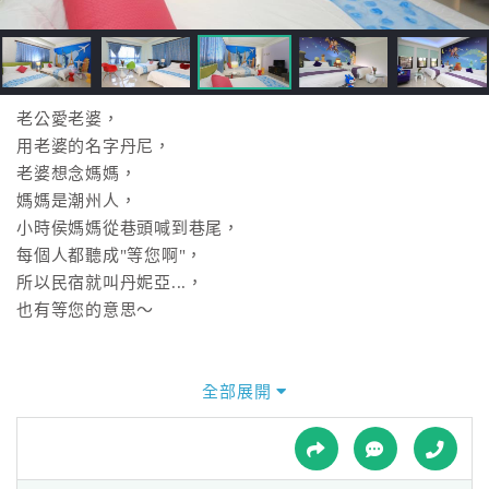
接
跟
飯
店
訂
老公愛老婆，
房
用老婆的名字丹尼，
HOT
老婆想念媽媽，
媽媽是潮州人，
小時侯媽媽從巷頭喊到巷尾，
特
每個人都聽成"等您啊"，
色
所以民宿就叫丹妮亞...，
民
也有等您的意思～
宿
全部展開
全
球
租
車