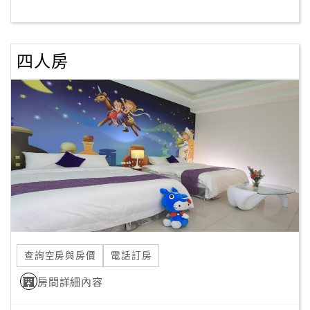
客
服
四人房
聯
絡
單
Line
線
上
客
服
查詢空房與房價
電話訂房
紅
利
房間詳細內容
查
詢