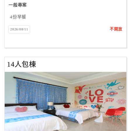
一般專案
4份早餐
訂
房
不開放
2026/08/11
Q&A
國
旅
14人包棟
卡
訂
房
請
款
收
據