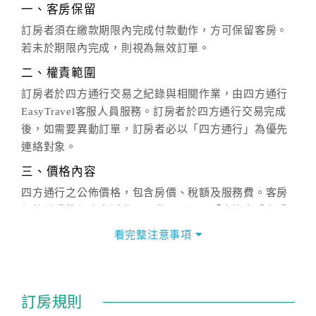
一、客房保留
訂房者須在繳款期限內完成付款動作，方可保留客房。
若未於期限內完成，則視為無效訂單。
二、權責範圍
訂房者於四方通行交易之紀錄與相關作業，由四方通行
EasyTravel客服人員服務。訂房者於四方通行交易完成
後，如需要異動訂單，訂房者必以「四方通行」為優先
連絡對象。
三、價格內容
四方通行之公佈價格，包含房價、稅額及服務費。客房
價格隨季節及人文活動而異動，以選項「查詢空房與房
價」之當日價格為標準。
看完整注意事項
四、訂單異動
訂房成功後，訂房者如需異動內容，須於住房前在四方
通行「客服聯絡單」提出申辦，四方通行
恕不接受以電
訂房規則
話方式異動
訂單。