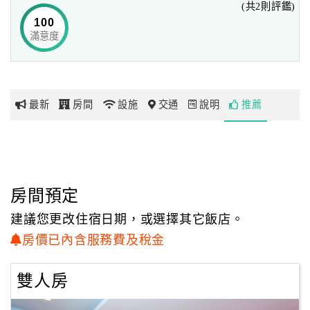
(共2則評鑑)
100
滿意度
網
紅
帶
你
最新
房間
設施
交通
說明
推薦
玩
玩
樂
地
房間預定
圖
建議您更改住宿日期，或選擇其它飯店。
顧
房價已內含服務費及稅金
客
服
雙人房
務