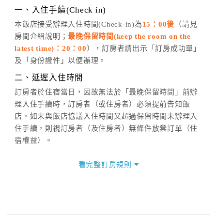
※非客服時間之申辦異動，皆為次日計算及辦理。
一、入住手續(Check in)
五、客服時間
本飯店接受辦理入住時間(Check-in)為
15：00後
（請見
房間介紹說明；
最晚保留時間(keep the room on the
週一至週日，上午9:00～晚上6:00
latest time)：20：00
），訂房者請出示「訂房成功單」
六、聯絡方式
及「身份證件」以便辦理。
週一至週日：
客服聯絡單
、
LINE@
、電話：
二、延遲入住時間
(07)9682715 。
訂房者於住宿當日，因故無法於「最晚保留時間」前辦
理入住手續時，訂房者（或住房者）必須提前告知飯
店。如未與飯店協議入住時間又超過保留時間未辦理入
住手續，則視訂房者（及住房者）無條件放棄訂單（住
宿權益）。
三、退房手續(Check out)
看完整訂房規則
本飯店退房時間(Check-out)為 （
11：00前
），訂房者
與飯店之其他交易﹝如續住、加床、餐費、小費、電話
費...等﹞所發生之費用，必須與飯店現場結清。
四、訂單異動