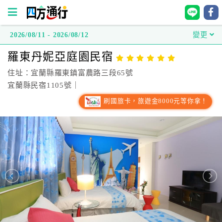
2026/08/11 - 2026/08/12
變更
四
羅東丹妮亞庭園民宿
方
通
住址：宜蘭縣羅東鎮富農路三段65號
行
宜蘭縣民宿1105號｜
訂
刷國旅卡，旅遊金8000元等你拿！
房
台
灣
訂
房
直