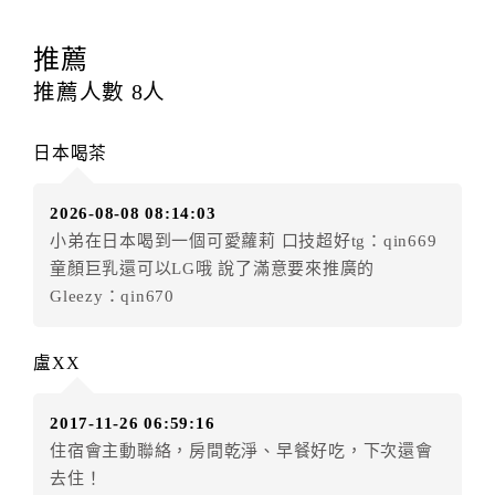
訂房者應於
入住前4日
（不含入住當日）提出申辦，如未
提出申辦不得異動訂單。
推薦
每筆訂單異動限定
乙
次，限原訂飯店，異動完成後不得
推薦人數
8
人
辦理取消退款。
訂單異動後，訂單費用總計大於原訂單費用總計時，訂
日本喝茶
房者應補足差額。（限原訂飯店）
訂單異動後，訂單費用總計小於原訂單費用總計時，訂
2026-08-08 08:14:03
房者不得要求退其差額。（限原訂飯店）
小弟在日本喝到一個可愛蘿莉 口技超好tg：qin669
五、保留住宿權益(保留住房)
童顏巨乳還可以LG哦 說了滿意要來推廣的
．訂房者因故辦理訂單異動，本飯店可接受
保留住宿金
Gleezy：qin670
額3個月
限原訂飯店），異動完成後不得辦理取消退款。
（提出申辦日為保留起算日）
盧XX
．訂房者使用「保留住宿金額」時，請注意！為避免飯
店客滿，敬請及早計畫，如逾時未提出申辦，視同無條
2017-11-26 06:59:16
件放棄訂單（住宿權益）。 （限原訂飯店使用）
住宿會主動聯絡，房間乾淨、早餐好吃，下次還會
．每筆訂單異動限定乙次，限原訂飯店，異動完成後不
去住！
得辦理取消退款。