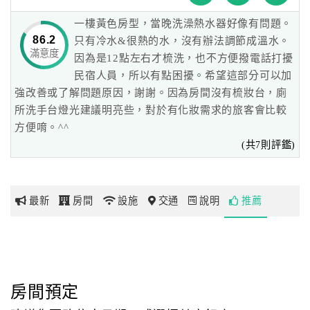
一樓黃色房型，當晚洗澡熱水器好像有問題。
網
86.2
只有冷水&很熱的水，沒有辦法調節成溫水。
滿意度
紅
因為是12點左右才梳洗，也不方便撥電話打擾
帶
民宿人員，所以有點困擾。希望這部分可以加
你
強改善或了解問題原因，謝謝。因為房間沒有梳妝台，廁
玩
所洗手台燈光建議明亮些，對於有化妝需求的旅客會比較
方便唷。^^
(共7則評鑑)
玩
樂
地
最新
房間
設施
交通
說明
推薦
圖
顧
客
服
務
房間預定