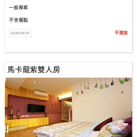
一般專案
客
服
不含餐點
聯
不開放
2026/08/10
絡
單
Line
馬卡龍紫雙人房
線
上
客
服
紅
利
查
詢