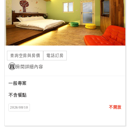
合
作
提
案
飯
店
查詢空房與房價
電話訂房
合
房間詳細內容
作
一般專案
廠
不含餐點
商
合
不開放
2026/08/10
作