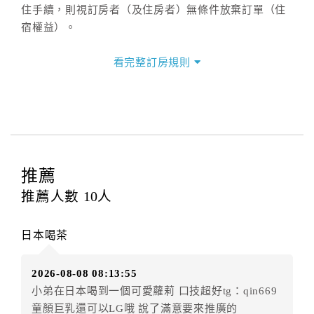
住手續，則視訂房者（及住房者）無條件放棄訂單（住
宿權益）。
三、退房手續(Check out)
看完整訂房規則
本飯店退房時間(Check-out)為 （
11：00前
），訂房者
與飯店之其他交易﹝如續住、加床、餐費、小費、電話
費...等﹞所發生之費用，必須與飯店現場結清。
四、訂單異動
訂房者應於
入住前8日
（不含入住當日）提出申辦，如未
提出申辦不得異動訂單。
推薦
每筆訂單異動限定
乙
次，限原訂飯店，異動完成後不得
推薦人數
10
人
辦理取消退款。
訂單異動後，訂單費用總計大於原訂單費用總計時，訂
日本喝茶
房者應補足差額。（限原訂飯店）
訂單異動後，訂單費用總計小於原訂單費用總計時，訂
2026-08-08 08:13:55
房者不得要求退其差額。（限原訂飯店）
小弟在日本喝到一個可愛蘿莉 口技超好tg：qin669
五、保留住宿權益(保留住房)
童顏巨乳還可以LG哦 說了滿意要來推廣的