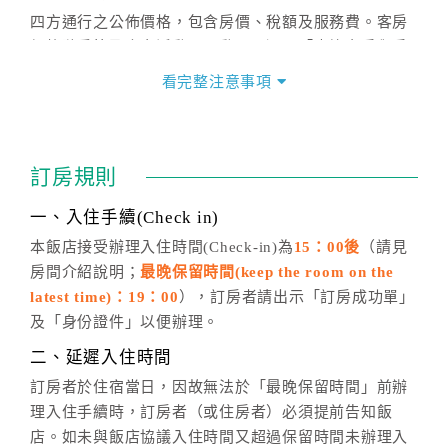
四方通行之公佈價格，包含房價、稅額及服務費。客房
價格隨季節及人文活動而異動，以選項「查詢空房與房
價」之當日價格為標準。
看完整注意事項
四、訂單異動
訂房成功後，訂房者如需異動內容，須於住房前在四方
通行「客服聯絡單」提出申辦，四方通行
恕不接受以電
訂房規則
話方式異動
訂單。
※非客服時間之申辦異動，皆為次日計算及辦理。
一、入住手續(Check in)
五、客服時間
本飯店接受辦理入住時間(Check-in)為
15：00後
（請見
房間介紹說明；
最晚保留時間(keep the room on the
週一至週日，上午9:00～晚上6:00
latest time)：19：00
），訂房者請出示「訂房成功單」
六、聯絡方式
及「身份證件」以便辦理。
週一至週日：
客服聯絡單
、
LINE@
、電話：
二、延遲入住時間
(07)9682715 。
訂房者於住宿當日，因故無法於「最晚保留時間」前辦
理入住手續時，訂房者（或住房者）必須提前告知飯
店。如未與飯店協議入住時間又超過保留時間未辦理入