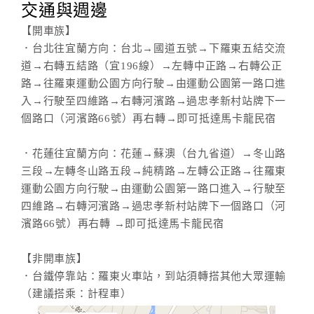
交通與週邊
【開車族】
．台北往宜蘭方向：台北→國道五號→下羅東五結交流
道→右轉五結路（宜196線）→左轉中正路→右轉公正
路→往羅東運動公園方向行駛→由運動公園第一路口進
入→行駛至四維路→右轉河濱路→過忠孝新村站牌下一
個路口（河濱路66號）再右轉→即可抵達馬卡龍民宿
．花蓮往宜蘭方向：花蓮→蘇澳（台九省道）→冬山路
三段→左轉冬山路五段→純精路→左轉公正路→往羅東
運動公園方向行駛→由運動公園第一路口進入→行駛至
四維路→右轉河濱路→過忠孝新村站牌下一個路口（河
濱路66號）再右轉 →即可抵達馬卡龍民宿
【非開車族】
．台鐵停靠站：羅東火車站，到站須轉搭其他大眾運輸
（建議搭乘：計程車）