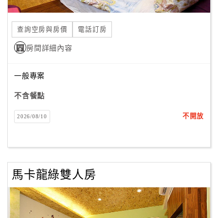
查詢空房與房價
電話訂房
訂
房
房間詳細內容
Q&A
一般專案
國
不含餐點
旅
卡
不開放
2026/08/10
訂
房
請
馬卡龍綠雙人房
款
收
據