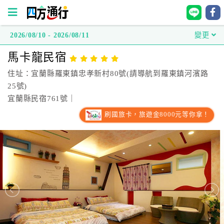
2026/08/10 - 2026/08/11
變更
四
馬卡龍民宿
方
通
住址：宜蘭縣羅東鎮忠孝新村80號(請導航到羅東鎮河濱路
行
25號)
訂
宜蘭縣民宿761號｜
房
刷國旅卡，旅遊金8000元等你拿！
台
灣
訂
房
直