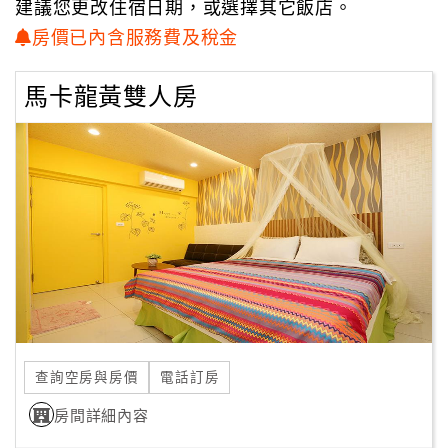
建議您更改住宿日期，或選擇其它飯店。
房價已內含服務費及稅金
顧
客
滿
馬卡龍黃雙人房
意
度
訂
單
管
理
會
員
查詢空房與房價
電話訂房
帳
房間詳細內容
戶