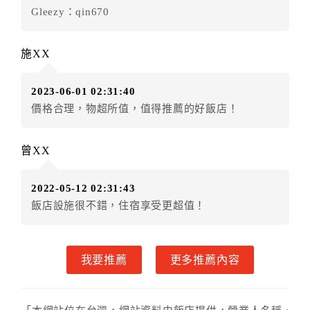
．訂房者因故辦理訂單異動，本飯店可接受
保留住宿金
Gleezy：qin670
額3個月
限原訂飯店），異動完成後不得辦理取消退款。
（提出申辦日為保留起算日）
施XX
．訂房者使用「保留住宿金額」時，請注意！為避免飯
店客滿，敬請及早計畫，如逾時未提出申辦，視同無條
2023-06-01 02:31:40
件放棄訂單（住宿權益）。 （限原訂飯店使用）
價格合理，物超所值，值得推薦的好飯店！
．每筆訂單異動限定乙次，限原訂飯店，異動完成後不
得辦理取消退款。
．訂單異動後，訂單費用總計大於原訂單費用總計時，
曾XX
訂房者應補足差額。 限原訂飯店
．訂單異動後，訂單費用總計小於原訂單費用總計時，
2022-05-12 02:31:43
訂房者不得要求退其差額。限原訂飯店
飯店設施很不錯，住宿享受更超值！
六、取消訂單
訂房者因故取消訂單辦理退款，依下列標準申辦：
我要推薦
更多推薦內容
◎住房日7天前辦理者，訂單費用扣除總計0%為手續費
◎住房日4天前辦理者，訂單費用扣除總計25%為手續費
◎住房日1天前辦理者，訂單費用扣除總計45%為手續費