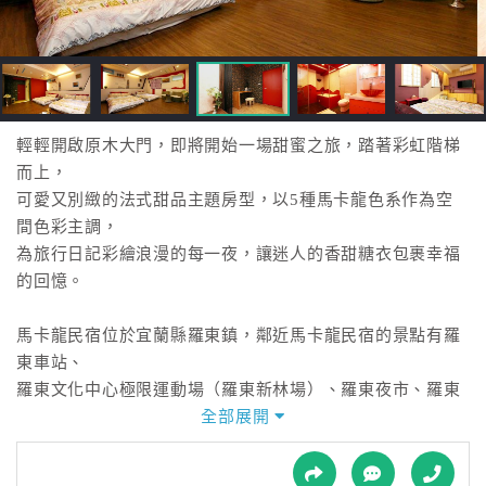
接
跟
飯
店
訂
房
輕輕開啟原木大門，即將開始一場甜蜜之旅，踏著彩虹階梯
HOT
而上，
可愛又別緻的法式甜品主題房型，以5種馬卡龍色系作為空
間色彩主調，
特
為旅行日記彩繪浪漫的每一夜，讓迷人的香甜糖衣包裹幸福
色
的回憶。
民
宿
馬卡龍民宿位於宜蘭縣羅東鎮，鄰近馬卡龍民宿的景點有羅
東車站、
羅東文化中心極限運動場（羅東新林場）、羅東夜市、羅東
全
運動公園等，馬卡龍民宿竭誠的邀請您的蒞臨。
全部展開
球
租
車