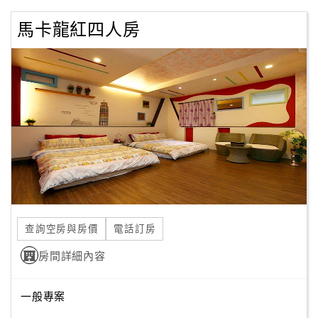
旅
伴
馬卡龍紅四人房
計
劃
商
品
宣
傳
查詢空房與房價
電話訂房
房間詳細內容
一般專案