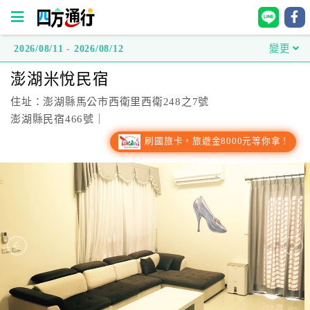
2026/08/11 - 2026/08/12
變更
四
澎湖米悅民宿
方
通
住址：澎湖縣馬公市西衛里西衛248之7號
行
澎湖縣民宿466號｜
訂
刷國旅卡，旅遊金8000元等你拿！
房
台
灣
訂
房
直