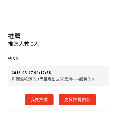
與飯店之其他交易﹝如續住、加床、餐費、小費、電話
費...等﹞所發生之費用，必須與飯店現場結清。
四、訂單異動
訂房者應於
入住前8日
（不含入住當日）提出申辦，如未
提出申辦不得異動訂單。
推薦
每筆訂單異動限定
乙
次，限原訂飯店，異動完成後不得
推薦人數
3
人
辦理取消退款。
訂單異動後，訂單費用總計大於原訂單費用總計時，訂
林XX
房者應補足差額。（限原訂飯店）
訂單異動後，訂單費用總計小於原訂單費用總計時，訂
2016-05-27 09:17:58
房者不得要求退其差額。（限原訂飯店）
房間蠻乾淨的!!而且看出去就是海~~~超美的!!
五、保留住宿權益(保留住房)
．訂房者因故辦理訂單異動，本飯店可接受
保留住宿金
額3個月
限原訂飯店），異動完成後不得辦理取消退款。
我要推薦
更多推薦內容
（提出申辦日為保留起算日）
．訂房者使用「保留住宿金額」時，請注意！為避免飯
店客滿，敬請及早計畫，如逾時未提出申辦，視同無條