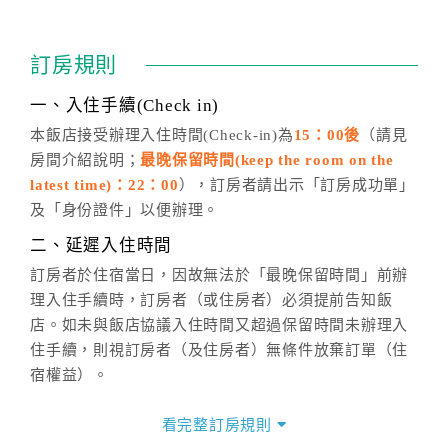
訂房成功後，訂房者如需異動內容，須於住房前在四方
通行「客服聯絡單」提出申辦，四方通行
恕不接受以電
訂房規則
話方式異動
訂單。
※非客服時間之申辦異動，皆為次日計算及辦理。
一、入住手續(Check in)
五、客服時間
本飯店接受辦理入住時間(Check-in)為
15：00後
（請見
房間介紹說明；
最晚保留時間(keep the room on the
週一至週日，上午9:00～晚上6:00
latest time)：22：00
），訂房者請出示「訂房成功單」
六、聯絡方式
及「身份證件」以便辦理。
週一至週日：
客服聯絡單
、
LINE@
、電話：
二、延遲入住時間
(07)9682715 。
訂房者於住宿當日，因故無法於「最晚保留時間」前辦
理入住手續時，訂房者（或住房者）必須提前告知飯
店。如未與飯店協議入住時間又超過保留時間未辦理入
住手續，則視訂房者（及住房者）無條件放棄訂單（住
宿權益）。
三、退房手續(Check out)
看完整訂房規則
本飯店退房時間(Check-out)為 （
11：00前
），訂房者