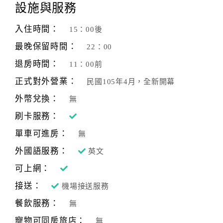
旅
設施與服務
伴
計
入住時間：
15：00後
劃
最晚保留時間：
22：00
退房時間：
11：00前
商
正式對外營業：
民國105年4月，全新開幕
品
宣
外幣兌換：
無
傳
刷卡服務：
單車可進房：
無
外國語服務：
英文
可上網：
接送：
機場接送服務
餐飲服務：
無
寵物可同房旅店：
無