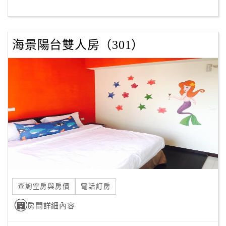
客
服
海景陽台雙人房（301）
聯
絡
單
Line
線
上
客
服
查詢空房與房價
電話訂房
紅
利
房間詳細內容
查
詢