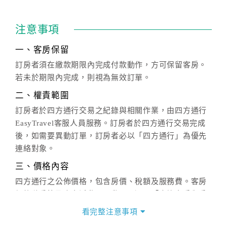
注意事項
一、客房保留
訂房者須在繳款期限內完成付款動作，方可保留客房。
若未於期限內完成，則視為無效訂單。
二、權責範圍
訂房者於四方通行交易之紀錄與相關作業，由四方通行
EasyTravel客服人員服務。訂房者於四方通行交易完成
後，如需要異動訂單，訂房者必以「四方通行」為優先
連絡對象。
三、價格內容
四方通行之公佈價格，包含房價、稅額及服務費。客房
價格隨季節及人文活動而異動，以選項「查詢空房與房
價」之當日價格為標準。
看完整注意事項
四、訂單異動