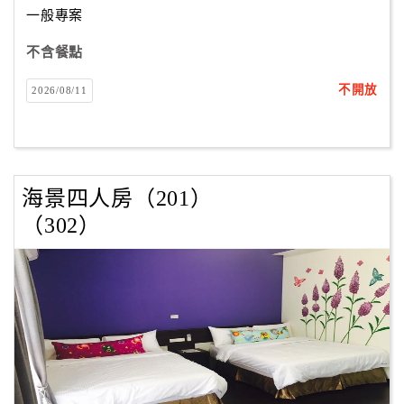
一般專案
不含餐點
訂
房
不開放
2026/08/11
Q&A
國
旅
海景四人房（201）
卡
（302）
訂
房
請
款
收
據