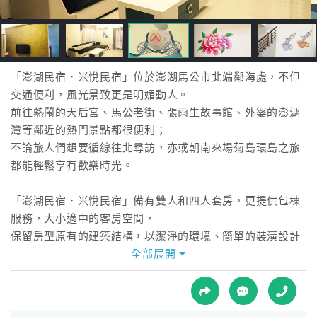
接
跟
飯
店
訂
「澎湖民宿．米悅民宿」位於澎湖馬公市北端鄰海處，不但
房
交通便利，風光景致更是明媚動人。
HOT
前往熱鬧的天后宮、馬公老街、張雨生故事館、外婆的澎湖
灣等鄰近的熱門景點都很便利；
不論旅人們想要循線往北尋訪，亦或朝南來場菊島環島之旅
特
都能輕鬆享有歡樂時光。
色
民
「澎湖民宿．米悅民宿」備有雙人和四人套房，更提供包棟
宿
服務，大小適中的客房空間，
保留房型原有的建築結構，以潔淨的環境、簡單的裝潢設計
施加繽紛的牆面彩繪和可愛的卡通造景，
全部展開
全
展現年輕活力的悠閒氛圍，更以平價近人的優惠價格，提供
球
旅客們一處舒適安居的高雅空間。
租
車