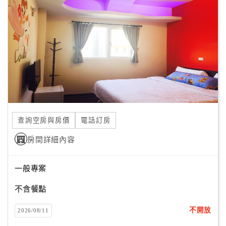
顧
客
滿
意
度
訂
單
查詢空房與房價
電話訂房
管
理
房間詳細內容
一般專案
會
員
不含餐點
帳
戶
不開放
2026/08/11