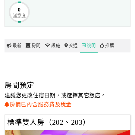
0
滿意度
網
紅
帶
你
最新
房間
設施
交通
說明
推薦
玩
玩
樂
地
房間預定
圖
建議您更改住宿日期，或選擇其它飯店。
顧
房價已內含服務費及稅金
客
服
標準雙人房（202、203）
務